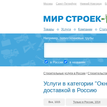
Москва
Санкт-Петербург
Нижний Новгород
Е
Товары
Услуги
Компании
Стат
Например,
полиэтиленовые трубы
в России
в названии
Строительные услуги в России
/
Строительств
Услуги в категории "Ок
доставкой в Россию
Все, 1015
Только в России, 1014