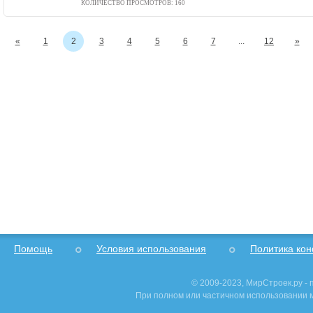
КОЛИЧЕСТВО ПРОСМОТРОВ: 160
«
1
2
3
4
5
6
7
...
12
»
Помощь
Условия использования
Политика ко
© 2009-2023, МирСтроек.ру -
При полном или частичном использовании м