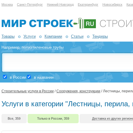
Москва
Санкт-Петербург
Нижний Новгород
Екатеринбург
Новосибирск
Каз
Товары
Услуги
Компании
Статьи
Тендеры
Например,
полиэтиленовые трубы
в России
в названии
Строительные услуги в России
/
Сооружения, конструкции
/ Лестницы, перил
Услуги в категории "Лестницы, перила,
Все, 359
Только в России, 359
Доставка из других регионо