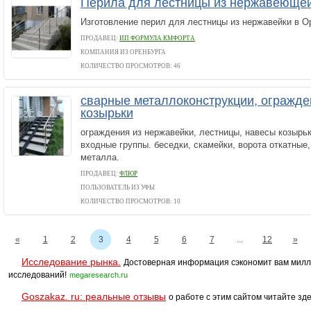
Перила для лестницы из нержавеющей
Изготовление перил для лестницы из нержавейки в О
ПРОДАВЕЦ:
ИП ФОРМУЛА КМФОРТА
КОМПАНИЯ ИЗ ОРЕНБУРГА
КОЛИЧЕСТВО ПРОСМОТРОВ: 46
сварные металлоконструкции, огражде
козырьки
ограждения из нержавейки, лестницы, навесы козырь
входные группы. беседки, скамейки, ворота откатные
металла.
ПРОДАВЕЦ:
ФЛЮР
ПОЛЬЗОВАТЕЛЬ ИЗ УФЫ
КОЛИЧЕСТВО ПРОСМОТРОВ: 10
«
1
2
3
4
5
6
7
...
12
»
Исследование рынка.
Достоверная информация сэкономит вам милл
исследований!
megaresearch.ru
Goszakaz. ru: реальные отзывы
о работе с этим сайтом читайте зде