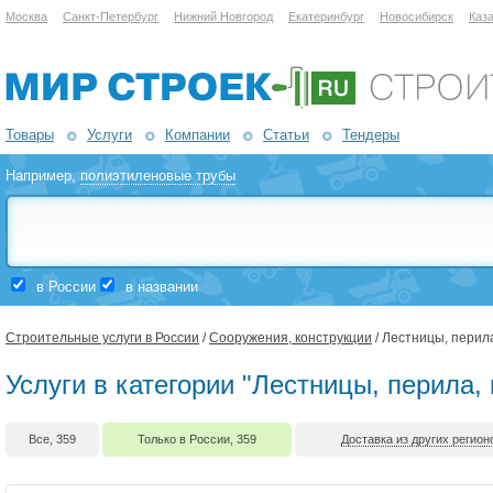
Москва
Санкт-Петербург
Нижний Новгород
Екатеринбург
Новосибирск
Каз
Товары
Услуги
Компании
Статьи
Тендеры
Например,
полиэтиленовые трубы
в России
в названии
Строительные услуги в России
/
Сооружения, конструкции
/ Лестницы, перил
Услуги в категории "Лестницы, перила,
Все, 359
Только в России, 359
Доставка из других регионо