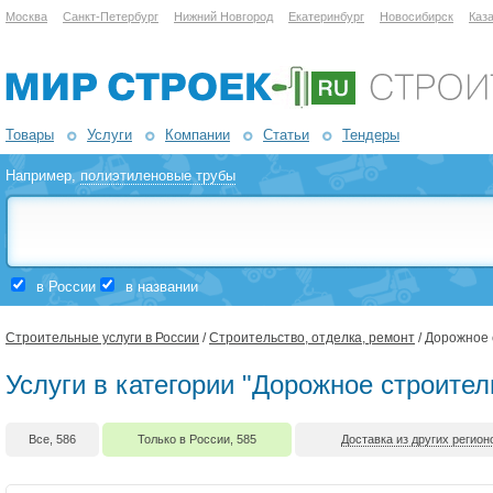
Москва
Санкт-Петербург
Нижний Новгород
Екатеринбург
Новосибирск
Каз
Товары
Услуги
Компании
Статьи
Тендеры
Например,
полиэтиленовые трубы
в России
в названии
Строительные услуги в России
/
Строительство, отделка, ремонт
/ Дорожное 
Услуги в категории "Дорожное строител
Все, 586
Только в России, 585
Доставка из других регионо