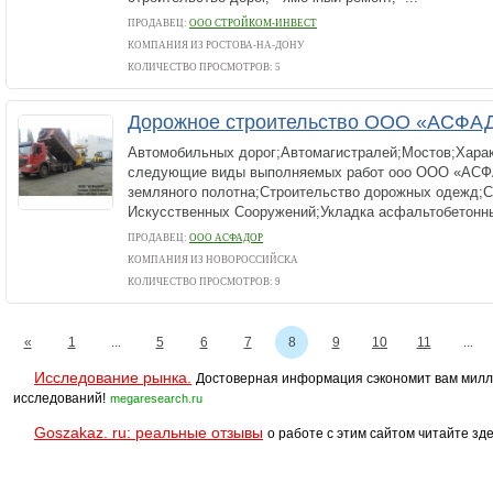
ПРОДАВЕЦ:
ООО СТРОЙКОМ-ИНВЕСТ
КОМПАНИЯ ИЗ РОСТОВА-НА-ДОНУ
КОЛИЧЕСТВО ПРОСМОТРОВ: 5
Дорожное строительство OOO «АСФА
Автомобильных дорог;Автомагистралей;Мостов;Хара
следующие виды выполняемых работ ооо OOO «АС
земляного полотна;Строительство дорожных одежд;С
Искусственных Сооружений;Укладка асфальтобетонны
ПРОДАВЕЦ:
ООО АСФАДОР
КОМПАНИЯ ИЗ НОВОРОССИЙСКА
КОЛИЧЕСТВО ПРОСМОТРОВ: 9
«
1
...
5
6
7
8
9
10
11
...
Исследование рынка.
Достоверная информация сэкономит вам милл
исследований!
megaresearch.ru
Goszakaz. ru: реальные отзывы
о работе с этим сайтом читайте зде