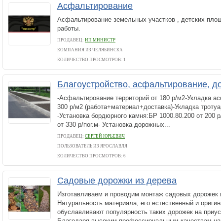
Асфальтирование
Асфальтирование земельных участков , детских пло
работы.
ПРОДАВЕЦ:
ИП МИНИСТР
КОМПАНИЯ ИЗ ЧЕЛЯБИНСКА
КОЛИЧЕСТВО ПРОСМОТРОВ: 1
Благоустройство, асфальтирование, 
-Асфальтирование территорий от 180 р/м2-Укладка а
300 р/м2 (работа+материал+доставка)-Укладка тротуа
-Установка бордюрного камня:БР 1000.80.200 от 200 р
от 330 р/пог.м- Установка дорожных...
ПРОДАВЕЦ:
СЕРГЕЙ ЮРЬЕВИЧ
ПОЛЬЗОВАТЕЛЬ ИЗ ЯРОСЛАВЛЯ
КОЛИЧЕСТВО ПРОСМОТРОВ: 6
Садовые дорожки из дерева
Изготавливаем и проводим монтаж садовых дорожек 
Натуральность материала, его естественный и ориги
обуславливают популярность таких дорожек на приус
Благодаря высоким профессиональным качествам на