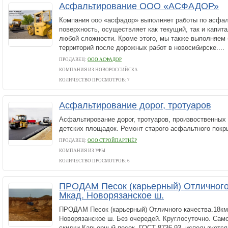
Асфальтирование OOO «АСФАДОР»
Компания ooo «асфадор» выполняет работы по асфа
поверхность, осуществляет как текущий, так и капит
любой сложности. Кроме этого, мы также выполняем 
территорий после дорожных работ в новосибирске....
ПРОДАВЕЦ:
ООО АСФАДОР
КОМПАНИЯ ИЗ НОВОРОССИЙСКА
КОЛИЧЕСТВО ПРОСМОТРОВ: 7
Асфальтирование дорог, тротуаров
Асфальтирование дорог, тротуаров, произвоственных 
детских площадок. Ремонт старого асфальтного покр
ПРОДАВЕЦ:
ООО СТРОЙПАРТНЁР
КОМПАНИЯ ИЗ УФЫ
КОЛИЧЕСТВО ПРОСМОТРОВ: 6
ПРОДАМ Песок (карьерный) Отличного 
Мкад. Новорязанское ш.
ПРОДАМ Песок (карьерный) Отличного качества.18км
Новорязанское ш. Без очередей. Круглосуточно. Сам
скидки.Карьерный песок, ГОСТ 8736-93, используется