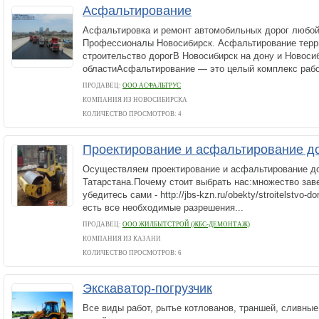
Асфальтирование
Асфальтировка и ремонт автомобильных дорог любой
Профессионалы Новосибирск. Асфальтирование терр
строительство дорогВ Новосибирск на дону и Новоси
областиАсфальтирование — это целый комплекс работ
ПРОДАВЕЦ:
ООО АСФАЛЬТРУС
КОМПАНИЯ ИЗ НОВОСИБИРСКА
КОЛИЧЕСТВО ПРОСМОТРОВ: 4
Проектирование и асфальтирование д
Осуществляем проектирование и асфальтирование до
Татарстана.Почему стоит выбрать нас:множество зав
убедитесь сами - http://jbs-kzn.ru/obekty/stroitelstvo-do
есть все необходимые разрешения...
ПРОДАВЕЦ:
ООО ЖИЛБЫТСТРОЙ (ЖБС-ДЕМОНТАЖ)
КОМПАНИЯ ИЗ КАЗАНИ
КОЛИЧЕСТВО ПРОСМОТРОВ: 6
Экскаватор-погрузчик
Все виды работ, рытье котлованов, траншей, сливные