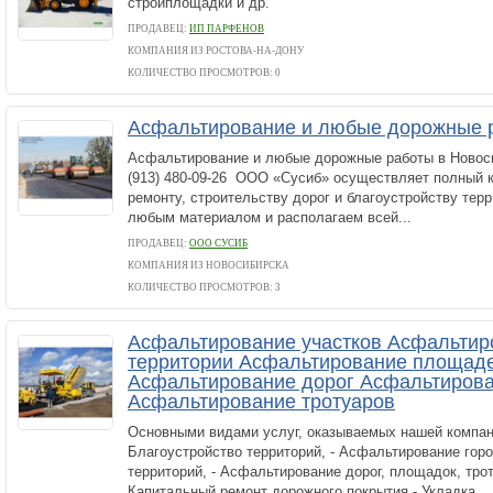
стройплощадки и др.
ПРОДАВЕЦ:
ИП ПАРФЕНОВ
КОМПАНИЯ ИЗ РОСТОВА-НА-ДОНУ
КОЛИЧЕСТВО ПРОСМОТРОВ: 0
Асфальтирование и любые дорожные 
Асфальтирование и любые дорожные работы в Новоси
(913) 480-09-26 ООО «Сусиб» осуществляет полный к
ремонту, строительству дорог и благоустройству тер
любым материалом и располагаем всей...
ПРОДАВЕЦ:
ООО СУСИБ
КОМПАНИЯ ИЗ НОВОСИБИРСКА
КОЛИЧЕСТВО ПРОСМОТРОВ: 3
Асфальтирование участков Асфальтир
территории Асфальтирование площад
Асфальтирование дорог Асфальтирова
Асфальтирование тротуаров
Основными видами услуг, оказываемых нашей компани
Благоустройство территорий, - Асфальтирование гор
территорий, - Асфальтирование дорог, площадок, трот
Капитальный ремонт дорожного покрытия,- Укладка...