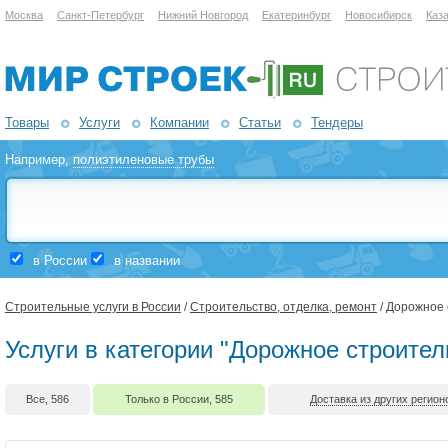
Москва
Санкт-Петербург
Нижний Новгород
Екатеринбург
Новосибирск
Каз
Товары
Услуги
Компании
Статьи
Тендеры
Например,
полиэтиленовые трубы
в России
в названии
Строительные услуги в России
/
Строительство, отделка, ремонт
/ Дорожное 
Услуги в категории "Дорожное строител
Все, 586
Только в России, 585
Доставка из других регионо