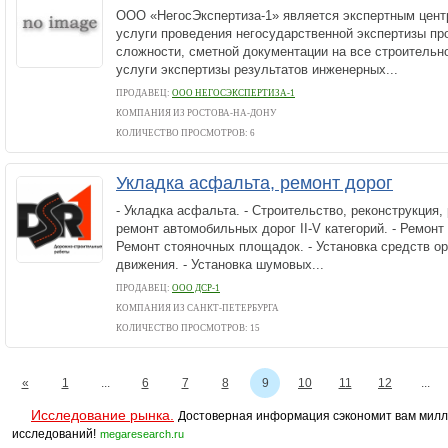
ООО «НегосЭкспертиза-1» является экспертным цен
услуги проведения негосударственной экспертизы пр
сложности, сметной документации на все строительн
услуги экспертизы результатов инженерных...
ПРОДАВЕЦ:
ООО НЕГОСЭКСПЕРТИЗА-1
КОМПАНИЯ ИЗ РОСТОВА-НА-ДОНУ
КОЛИЧЕСТВО ПРОСМОТРОВ: 6
Укладка асфальта, ремонт дорог
- Укладка асфальта. - Строительство, реконструкция,
ремонт автомобильных дорог II-V категорий. - Ремонт
Ремонт стояночных площадок. - Установка средств о
движения. - Установка шумовых...
ПРОДАВЕЦ:
ООО ДСР-1
КОМПАНИЯ ИЗ САНКТ-ПЕТЕРБУРГА
КОЛИЧЕСТВО ПРОСМОТРОВ: 15
«
1
...
6
7
8
9
10
11
12
...
Исследование рынка.
Достоверная информация сэкономит вам милл
исследований!
megaresearch.ru