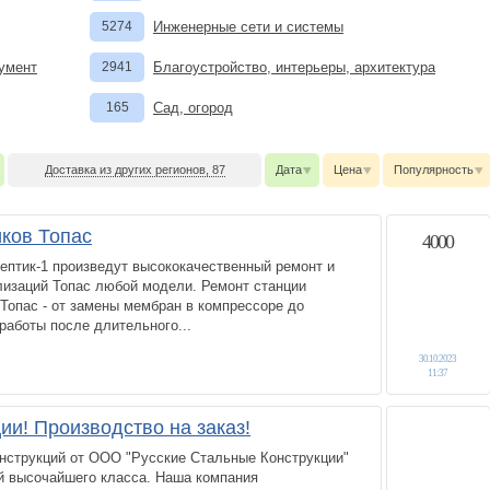
5274
Инженерные сети и системы
румент
2941
Благоустройство, интерьеры, архитектура
165
Сад, огород
Доставка из других регионов, 87
Дата
Цена
Популярность
иков Топас
4000
ептик-1 произведут высококачественный ремонт и
лизаций Топас любой модели. Ремонт станции
Топас - от замены мембран в компрессоре до
работы после длительного...
30.10.2023
11:37
ии! Производство на заказ!
нструкций от ООО "Русские Стальные Конструкции"
ий высочайшего класса. Наша компания