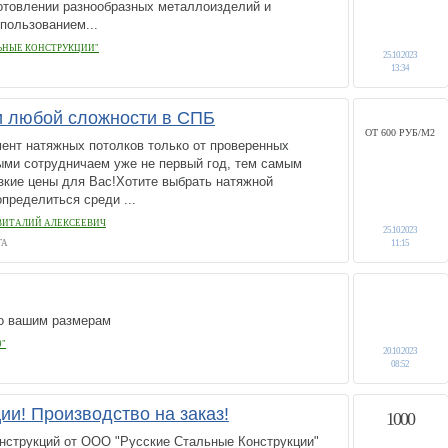
готовлении разнообразных металлоизделий и
пользованием...
ЬНЫЕ КОНСТРУКЦИИ"
25.10.2023
13:34
и любой сложности в СПБ
ОТ 600 РУБ/М2
ент натяжных потолков только от проверенных
ыми сотрудничаем уже не первый год, тем самым
зкие цены для Вас!Хотите выбрать натяжной
определиться среди ...
ВИТАЛИЙ АЛЕКСЕЕВИЧ
25.10.2023
ГА
11:15
о вашим размерам
9"
20.10.2023
08:52
ии! Производство на заказ!
1000
нструкций от ООО "Русские Стальные Конструкции"