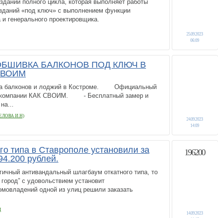
зданий полного цикла, которая выполняет работы
 зданий «под ключ» с выполнением функции
 и генерального проектировщика.
25.09.2023
06:09
ОБШИВКА БАЛКОНОВ ПОД КЛЮЧ В
СВОИМ
вка балконов и лоджий в Костроме. Официальный
й компании КАК СВОИМ. - Бесплатный замер и
на...
ЕЛОВА И.Н)
24.09.2023
14:09
го типа в Ставрополе установили за
196200
94.200 рублей.
гичный антивандальный шлагбаум откатного типа, то
 город” с удовольствием установит
овладений одной из улиц решили заказать
Д
14.09.2023