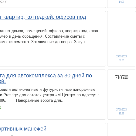
ДОНУ
14:03
т квартир, коттеджей, офисов под
одных домов, помещений, офисов, квартир под ключ
амер в день обращения. Составление сметы с
имости ремонта. Заключение договора. Закуп
29.09.2023
07:50
а для автокомплекса за 30 дней по
718500
ей.
овили великолепные и футуристичные панорамные
 Prestige для автотехцентра «М-Центр» по адресу: г.
а 486. Панорамные ворота для...
Д
27.09.2023
19:39
ортивных манежей