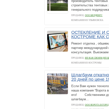
производитель тентовых 
строительства тентовых
генерального подрядчика
ПРОДАВЕЦ:
ООО БИЛДИНГС
КОМПАНИЯ ИЗ УЛЬЯНОВСКА
ОСТЕКЛЕНИЕ И 
КОСТРОМЕ КАК 
Ремонт отделка , обши
партнер международно
консультация. Выезжаем 
ПРОДАВЕЦ:
ИП КАК СВОИМ (ИП Б
КОМПАНИЯ ИЗ КОСТРОМЫ
Шлагбаум откатно
20 дней по цене 1
Если Вам нужен техноло
наша компания “Ворота в
его! Собственники дом
шлагбаум...
ПРОДАВЕЦ:
ООО ВОРОТА В ГОРО