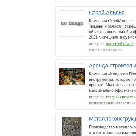
Строй Альянс
Компания СтройАльянс –
Тюмени и области. Успеш
объектов социальной ин
2021 г. специализируемс
ПРОДАВЕЦ:
ООО СТРОЙАЛЬЯНС
КОМПАНИЯ ИЗ ТЮМЕНИ
Аренда строитель
Компания «Кладовка-Про
инструменты, которые п
проекте. Мы готовы ста
максимально эффективной
ПРОДАВЕЦ:
КЛАДОВКА ПРОКАТ 
ПОЛЬЗОВАТЕЛЬ ИЗ КРАСНОЯРСКА
Металлоконструкц
Производство металлоко
это изготовление издел