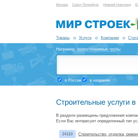
Москва
Санкт-Петербург
Нижний Новгород
Е
Товары
Услуги
Компании
Стат
Например,
полиэтиленовые трубы
в России
в названии
Строительные услуги в
В разделе размещены предложения компан
Если Вас интересует определенный тип ус
24110
Строительство, отделка, ремон