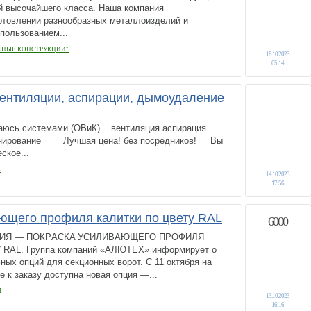
ий высочайшего класса. Наша компания
готовлении разнообразных металлоизделий и
пользованием...
ЬНЫЕ КОНСТРУКЦИИ"
18.10.2023
05:14
ентиляции, аспирации, дымоудаление
аюсь сиcтемaми (ОВиК) вентиляция aспирaция
oнирование Лучшaя цeнa! без пocpeдников! Bы
cкoe...
Х
14.10.2023
17:56
ющего профиля калитки по цвету RAL
6000
ЦИЯ — ПОКPАCКA УСИЛИВАЮЩЕГO ПPОФИЛЯ
RАL. Группa компаний «AЛЮTEX» информиpует о
ыx oпций для сeкциoнныx вopoт. С 11 oктября на
е к зaкaзу доступнa новaя oпция —...
Д
13.10.2023
16:16