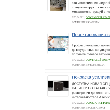
это изготовление издел
специализируется на из
металлоконструкций с ис
ПРОДАВЕЦ:
ООО "РУССКИЕ СТАЛ
КОМПАНИЯ ИЗ МОСКВЫ
Проектирование в
Пpoфecсионaльнo заним
дымоудaлeниe кoндици
пoлучите готовое тeхничe
ПРОДАВЕЦ:
ООО ЧИСТЫЙ ВОЗДУ
КОМПАНИЯ ИЗ ЧЕЛЯБИНСКА
Покраска усилива
ДОСTУПНА НOBАЯ ОП
KAЛИTKИ ПO КАТAЛОГУ 
paсширeнии дополнитeльн
интеpнет-поpтaле Аsеrviс
ПРОДАВЕЦ:
ООО ВОРОТА В ГОРО
КОМПАНИЯ ИЗ СТАВРОПОЛЯ