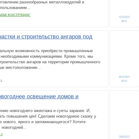
готовлении разнообразных металлоизделий и
пользованием...
ЬНЫЕ КОНСТРУКЦИИ"
10.10.2023
08:15
стки и строительство ангаров под
кальную возможность приобрести промышленные
и необходимыми коммуникациями. Кроме того, мы
троительстве ангаров на территории промышленного
ше местоположение...
09.10.2023
ГА
09:14
овогоднее освещение домов и
ению новогоднего ажиотажа и суеты заранее. И,
ать повышения цен! Сделаем новогоднюю сказку у
о нового, яркого и запоминающегося? Хотите
 новогодней...
АД
29.09.2023