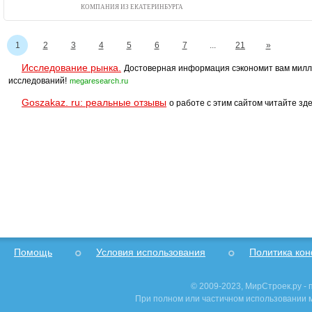
КОМПАНИЯ ИЗ ЕКАТЕРИНБУРГА
1
2
3
4
5
6
7
...
21
»
Исследование рынка.
Достоверная информация сэкономит вам милл
исследований!
megaresearch.ru
Goszakaz. ru: реальные отзывы
о работе с этим сайтом читайте зде
Помощь
Условия использования
Политика ко
© 2009-2023, МирСтроек.ру -
При полном или частичном использовании м