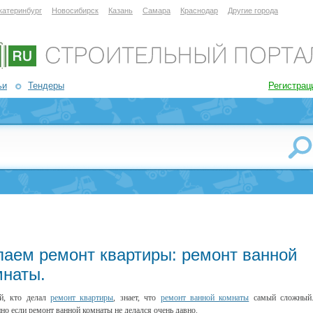
катеринбург
Новосибирск
Казань
Самара
Краснодар
Другие города
ьи
Тендеры
Регистрац
лаем ремонт квартиры: ремонт ванной
мнаты.
й, кто делал
ремонт квартиры
, знает, что
ремонт ванной комнаты
самый сложный
но если ремонт ванной комнаты не делался очень давно.