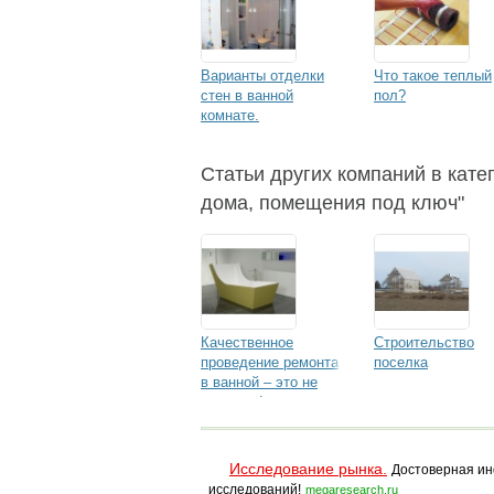
Варианты отделки
Что такое теплый
стен в ванной
пол?
комнате.
Статьи других компаний в катег
дома, помещения под ключ"
Качественное
Строительство
проведение ремонта
поселка
в ванной – это не
иллюзия!
Исследование рынка.
Достоверная ин
исследований!
megaresearch.ru