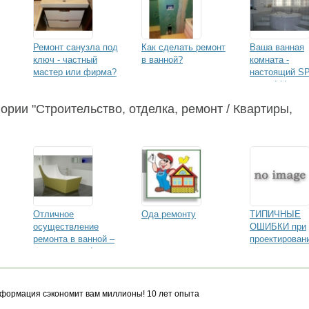
Ремонт санузла под
Как сделать ремонт
Ваша ванная
ключ - частный
в ванной?
комната -
мастер или фирма?
настоящий SP
салон! Нехит
советы.
ории "Строительство, отделка, ремонт / Квартиры,
Отличное
Ода ремонту
ТИПИЧНЫЕ
осуществление
ОШИБКИ при
ремонта в ванной –
проектирован
это не утопия!
и строительс
загородного
дома
формация сэкономит вам миллионы! 10 лет опыта