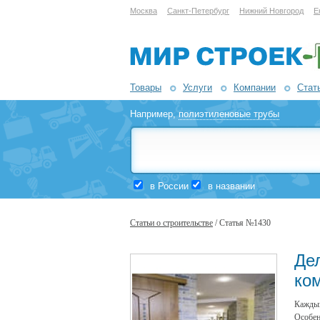
Москва
Санкт-Петербург
Нижний Новгород
Е
Товары
Услуги
Компании
Стат
Например,
полиэтиленовые трубы
в России
в названии
Статьи о строительстве
/ Статья №1430
Де
ко
Кажды
Особен