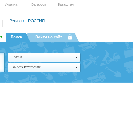
Украина
Беларусь
Казахстан
Регион
:
РОССИЯ
ия
Поиск
Войти на сайт
Статьи
Во всех категориях
.