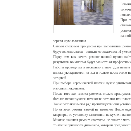
Ремонт
то хоч
новые 
При э
обязат
устано
ванной
зеркал и умывальника.
Самым сложным процессом при выполнении ремонтн
будут использованы – зависит от заказчика. И уже п
Перед тем как начать ремонт ванной нужно найт
результаты во многом будут зависеть от профессион
Работы проводятся в несколько этапов. Для начал
плитка укладывается на пол и только после этого
затиркой.
При выборе керамической плитки нужно учитывать,
матовым покрытием.
После того как плитка уложена, можно приступать
больше используются натяжные потолки или пласт
Такие потолки имеют ряд преимуществ: они устойчи
Но на этом ремонт ванной не закончен. После отд
квартиры, то установку сантехники на кухне и ванн
Многие, начиная ремонт квартиры, не знают с чего
то лучше пригласить дизайнера, который предложит