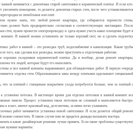
 ванной начинается с демонтажа старой сантехники и керамической плитки. И если кто
ет увеличить помещение, то делается демонтаж старых стен, после чего устанавливаютс
перегородки из пеноблоков или плит.
том нужно знать, что любой ремонт квартиры, где собираются перенести стены
ельно должен быть предварительно согласован в соответствующих инстанциях. Посл
вки стен, нужно провести электропроводку и здесь нужно учесть какое освещение будет 
 комнате. В ванной можно установить не только верхний свет, но и сделать подсветк
ых работ в ванной – это разводка труб, водоснабжение и канализация. Какие труб
осле того, как сделана вся разводка, можно приступать к отделочным работам.
и хороших укладчиков керамической плитки. Да и вообще, делая ремонт квартиры
ализма тех людей, которые будут его выполнять.
а стены и пол ванной комнаты выравнивают для облицовочных работ. В первую очеред
 начинается отделка стен. Образовавшиеся швы между плитками заделывают специально
 что за плиткой с глянцевым покрытием ухода потребуется больше, чем за плиткой 
 к установке потолка. В настоящее время для отделки потолков в ванной комнате вс
иковые панели. Процесс установки таких потолков не сложный и выполняется быстро
вы к влаге, имеют красивый вид, долговечны, за ними легко ухаживать.
елочных работ начинается установка новой сантехники. И если делается общий ремон
ой можно совместить. В таком случае вам не придется дважды вызывать мастера.
 начать и какие дизайнерские решения лучше принять. Если такие проблемы существуют
 вам нужные варианты.