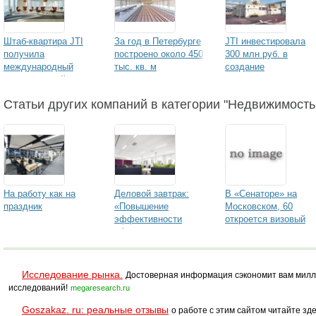
Штаб-квартира JTI
За год в Петербурге
JTI инвестировала
получила
построено около 450
300 млн руб. в
международный
тыс. кв. м
создание
экологический
производственных
экологически
сертификат LEED
площадей
безопасной станции
Статьи других компаний в категории "Недвижимость
Gold
когенерации в Ельце
На работу как на
Деловой завтрак:
В «Сенаторе» на
праздник
«Повышение
Московском, 60
эффективности
откроется визовый
офиса после
центр
реновации»
Исследование рынка.
Достоверная информация сэкономит вам милл
исследований!
megaresearch.ru
Goszakaz. ru: реальные отзывы
о работе с этим сайтом читайте зде