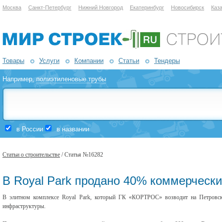
Москва
Санкт-Петербург
Нижний Новгород
Екатеринбург
Новосибирск
Каз
Товары
Услуги
Компании
Статьи
Тендеры
Например,
полиэтиленовые трубы
в России
в названии
Статьи о строительстве
/ Статья №16282
В Royal Park продано 40% коммерческ
В элитном комплексе Royal Park, который ГК «КОРТРОС» возводит на Петровск
инфраструктуры.