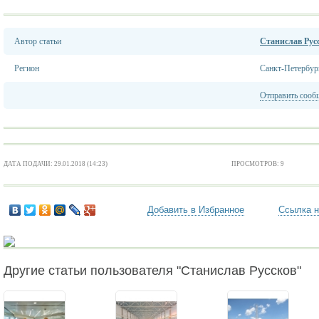
Автор статьи
Станислав Рус
Регион
Санкт-Петербур
Отправить сооб
ДАТА ПОДАЧИ: 29.01.2018 (14:23)
ПРОСМОТРОВ: 9
Добавить в Избранное
Ссылка н
Другие статьи пользователя "Станислав Руссков"