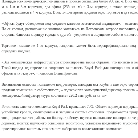
Площадь всех коммерческих помещений в проекте составляет более 900 кв. м. В их ч
м в 1-м и 3-м корпусах, два офиса (235 кв. м) в 3-м корпусе, а также площади 
располагающиеся в 4-м корпусе. В настоящее время проданы одно торговое и два офи
«Офисы будут объединены под создание клиники эстетической медицины», – отметил
По ее словам, расположение элитного комплекса на Петровском острове позволило у
стороны, близость к центру города, с другой – уединение и ощущение особого личного 
Торговое помещение 1-го корпуса, напротив, может быть перепрофилировано под
определен позднее.
«Вся коммерческая инфраструктура спроектирована таким образом, что попасть в не
Такой подход одновременно сохраняет закрытость Royal Park для посторонних и об
офисов и яхт-клуба», – пояснила Елена Громова.
Вакантными остаются помещение под ресторан, площади яхт-клуба и еще одно торго
продажи помещений в собственность, – подчеркнула коммерческий директор проекта. 
коммерческой инфраструктуры составляет 220,2 тыс. руб. за кв. м».
Готовность элитного комплекса Royal Park превышает 70%. Объект подведен под крыш
устройству кровли, смонтирована и запущена система отопления, продолжается про
того, продолжаются работы по благоустройству: ведется выполнение планировки тер
дорожек, монтаж наружного освещения территории, установка подземно-го мусорног
проектирование капитального ремонта набережных возле элитного комплекса.