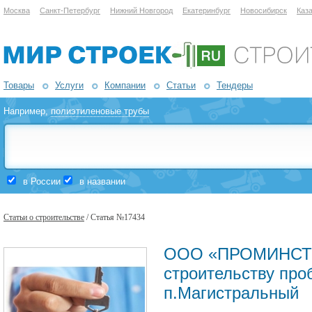
Москва
Санкт-Петербург
Нижний Новгород
Екатеринбург
Новосибирск
Каз
Товары
Услуги
Компании
Статьи
Тендеры
Например,
полиэтиленовые трубы
в России
в названии
Статьи о строительстве
/ Статья №17434
ООО «ПРОМИНСТР
строительству пр
п.Магистральный