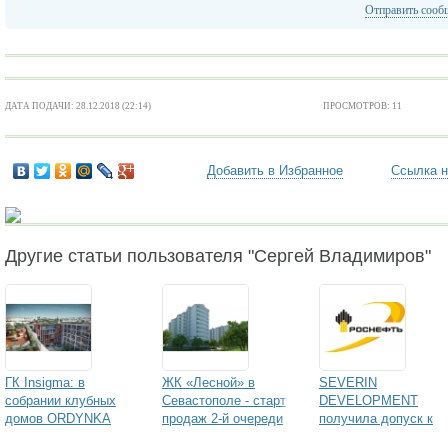
Отправить сооб
ДАТА ПОДАЧИ: 28.12.2018 (22:14)
ПРОСМОТРОВ: 11
Добавить в Избранное
Ссылка н
Другие статьи пользователя "Сергей Владимиров"
ГК Insigma: в
ЖК «Лесной» в
SEVERIN
собрании клубных
Севастополе - старт
DEVELOPMENT
домов ORDYNKA
продаж 2-й очереди
получила допуск к
завершены
строительства
участию в