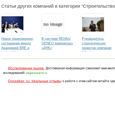
монолитные работы
закупочных
Статьи других компаний в категории "Строительство,
процедурах
«Роснефти»
Новое лицензионное
В системе REHAU
Руководитель
соглашение между
GENEO изменилась
стратегических
Академией BRE и
«ДНК»
проектов компании
НИУ МГСУ
REHAU по
Восточной Европе
Руслан Тюменев
принял участие в
Исследование рынка.
Достоверная информация сэкономит вам милл
Международной
исследований!
megaresearch.ru
конференции
«Зеленый офис.
Goszakaz. ru: реальные отзывы
о работе с этим сайтом читайте зде
Зеленый город»,
которая состоялась
7 декабря в Москве.