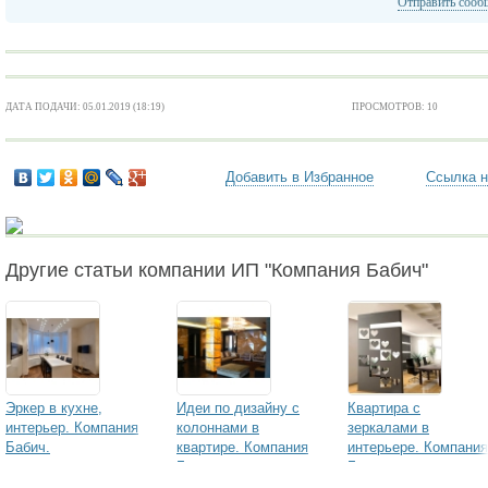
Отправить сооб
ДАТА ПОДАЧИ: 05.01.2019 (18:19)
ПРОСМОТРОВ: 10
Добавить в Избранное
Ссылка н
Другие статьи компании ИП "Компания Бабич"
Эркер в кухне,
Идеи по дизайну с
Квартира с
интерьер. Компания
колоннами в
зеркалами в
Бабич.
квартире. Компания
интерьере. Компания
Бабич.
Бабич.