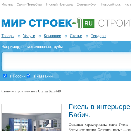
Москва
Санкт-Петербург
Нижний Новгород
Екатеринбург
Новосибирск
Каз
Товары
Услуги
Компании
Статьи
Тендеры
Например,
полиэтиленовые трубы
в России
в названии
Статьи о строительстве
/ Статья №17449
Гжель в интерьере
Бабич.
Основная характеристика стиля Гжель 
белом исполнении. Основной посыл — это 