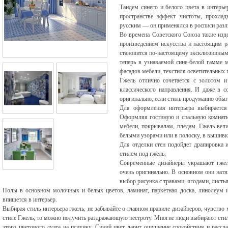
Тандем синего и белого цвета в интерь
пространстве эффект чистоты, прохлад
русским — он применялся в росписи разл
Во времена Советского Союза такие изд
произведением искусства и настоящим р
становится по-настоящему эксклюзивным.
теперь в узнаваемой сине-белой гамме м
фасадов мебели, текстиля осветительных 
Гжель отлично сочетается с золотом и
классического направления. И даже в 
оригинально, если стиль продуманно обыг
Для оформления интерьера выбирается 
Оформляя гостиную и спальную комнаты,
мебели, покрывалам, пледам. Гжель вели
белыми узорами или в полоску, в вышивк
Для отделки стен подойдет драпировка
стилем под гжель.
Современные дизайнеры украшают гжель
очень оригинально. В основном они нат
выбор рисунка с травами, ягодами, листь
Полы в основном молочных и белых цветов, ламинат, паркетная доска, линолеум 
впишется в интерьер.
Выбирая стиль интерьера гжель, не забывайте о главном правиле дизайнеров, чувство
стиле Гжель, то можно получить раздражающую пестроту. Многие люди выбирают стил
этого цветового дуэта на психику. Синий цвет дарит ощущение спокойствия и рассл