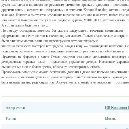
душевные силы и являются непременным символом крепкого здоровья и постоянной
другими тонами, желательно нейтральными и теплыми. Хороший выбор: оттенки голуб
зеленого. Пикантно смотрятся небольшие вкрапления черного и желтого, небольшие эл
Что касается материалов, то тут у вас раздолье: дерево, МДФ, ДСП, матовое стекло, п
А вот металлик будет не в тему.
По поводу освещения, хотелось бы сказать следующее : точечные светильники — 
оформления, то же относится к светодиодным лентам. Только классические люстры 
были слишком массивными и не перезагрузили потолок визуально.
Фантазии гжельских мастеров нет предела, каждая вещь — произведение искусства. С
технологии позволяют воплотить накопительный опыт практически в любой вещице.
Предметы из фарфора в стиле Гжель послужат отличным дополнение интерьера го
декоративные тарелки, вазы — идеальное украшение декора. Настенные украше
выполненные в сине-белых цветах, обладают неповторимым стилем.
Преображать помещение можно бесконечно, дополняя декор все новыми элементами, н
акцентами и мелкими деталями, иначе интерьер станет слишком пестрым, кричащим,
быть ненавязчивым, радующим глаз. Аккуратность, спокойствие, нежность — отличител
Автор статьи
ИП Компания 
Регион
Москва