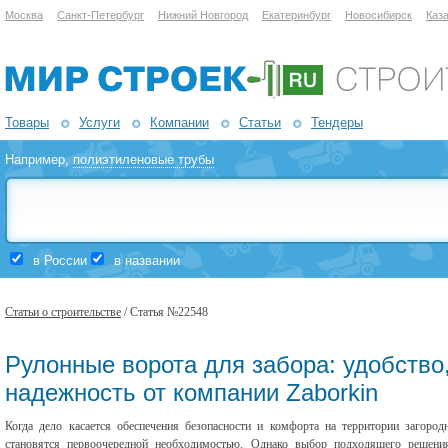
Москва
Санкт-Петербург
Нижний Новгород
Екатеринбург
Новосибирск
Каз
Товары
Услуги
Компании
Статьи
Тендеры
Например,
полиэтиленовые трубы
в России
в названии
Статьи о строительстве
/ Статья №22548
Рулонные ворота для забора: удобство
надежность от компании Zaborkin
Когда дело касается обеспечения безопасности и комфорта на территории загоро
становятся первоочередной необходимостью. Однако выбор подходящего решени