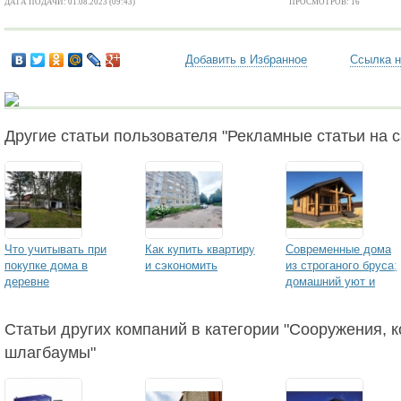
ДАТА ПОДАЧИ: 01.08.2023 (09:43)
ПРОСМОТРОВ: 16
Добавить в Избранное
Ссылка н
Другие статьи пользователя "Рекламные статьи на са
Что учитывать при
Как купить квартиру
Современные дома
покупке дома в
и сэкономить
из строганого бруса:
деревне
домашний уют и
надежность
Статьи других компаний в категории "Сооружения, ко
шлагбаумы"