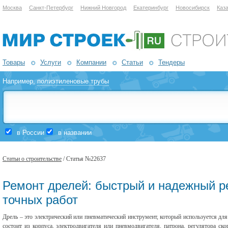
Москва
Санкт-Петербург
Нижний Новгород
Екатеринбург
Новосибирск
Каз
Товары
Услуги
Компании
Статьи
Тендеры
Например,
полиэтиленовые трубы
в России
в названии
Статьи о строительстве
/ Статья №22637
Ремонт дрелей: быстрый и надежный р
точных работ
Дрель – это электрический или пневматический инструмент, который используется для
состоит из корпуса, электродвигателя или пневмодвигателя, патрона, регулятора ск