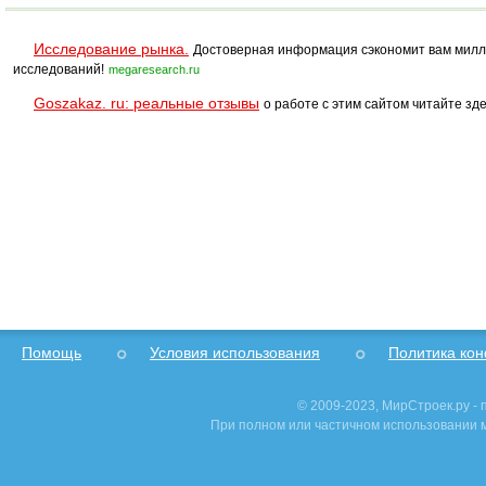
Исследование рынка.
Достоверная информация сэкономит вам милл
исследований!
megaresearch.ru
Goszakaz. ru: реальные отзывы
о работе с этим сайтом читайте зде
Помощь
Условия использования
Политика ко
© 2009-2023, МирСтроек.ру -
При полном или частичном использовании м