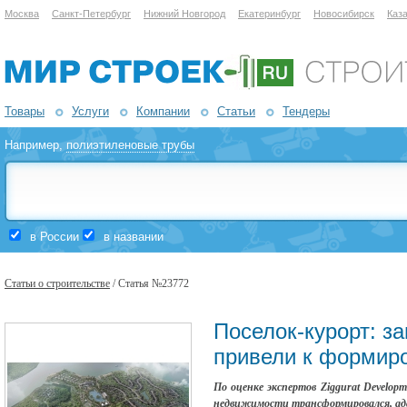
Москва
Санкт-Петербург
Нижний Новгород
Екатеринбург
Новосибирск
Каз
Товары
Услуги
Компании
Статьи
Тендеры
Например,
полиэтиленовые трубы
в России
в названии
Статьи о строительстве
/ Статья №23772
Поселок-курорт: з
привели к формир
По оценке экспертов Ziggurat Developm
недвижимости трансформировался, ада