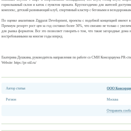
горнолыжный склон и каток с пунктом проката. Круглогодично для жителей доступн
комплекс, детский развивающий клуб, спортивный кластер с беговыми и велодорожками
По оценке аналитиков Ziggurat Development, проекты с подобной концепцией имеют 
Премиум резорт» рост цен за год составил более 50%, что связано не только с увелич
для рынка форматом. Все это позволяет говорить о том, что такие загородные дома н
востребованными на многие годы вперед.
Екатерина Душкина, руководитель направления по работе со СМИ Консорциума PR-стил
Website: https://pr-stil.ru/
Автор статьи
ООО Консорциу
Регион
Москва
Отправить сооб