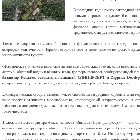
В последние годы рынок загородной нед
новыми запросами покупателей на фоне п
не только подмосковного рынка, но и 
факторов многие жители мегаполисов
традиционную дачу, а как альтернативу г
Изменение запросов покупателей привело к формированию нового тренда – появ
загородной недвижимости. Термин говорит за себя: в таком поселке не просто отдых
все преимущества курорта.
«Исторически это явление ведет свое начало еще с советских времен, когда известным
местах у «большой воды» и вековых лесов, где формировалось сообщество людей с в
Владимир Ковалев, основатель компаний ОЛИМПРОЕКТ и Ziggurat Develop
курортов пока еще только зарождается, но имеет долгосрочную базу для спроса».
Концепция поселка-курорта является неким симбиозом загородных клубов и пятизвез
такие проекты отличаются масштабностью, круглогодичной инфраструктурой и се
выбираются достаточно удаленные от города локации, для многих жителей мегаполис
преимуществом.
И здесь в качестве примера можно привести «Зиккурат Премиум резорт» — кругло
занимают инфраструктурные объекты. Поселок расположен на берегу Рузского водох
линия растянулась на 4 км, а пешеходные маршруты – на 10 км. Инфраструктура со
пляжных клубов с кафе и спортивными площадками, яхт-клуб, гольф-клуб, амфи