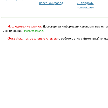
навесной фасад
«Славдом»
приглашает
партнеров на
обучающий семинар
29 марта в Москве
Исследование рынка.
Достоверная информация сэкономит вам милл
исследований!
megaresearch.ru
Goszakaz. ru: реальные отзывы
о работе с этим сайтом читайте зде