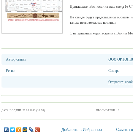
Приглашаем Вас посетить наш стенд № С 7
На стенде будут представлены образцы н
так же всевозможные новинки.
С нетерпением ждем встречи с Вами в Мо
Автор статьи
ООО ОРТОГР
Регион
Самара
Отправить сооб
ДАТА ПОДАЧИ: 25.03.2013 (10:58)
ПРОСМОТРОВ: 13
Добавить в Избранное
Ссылка н