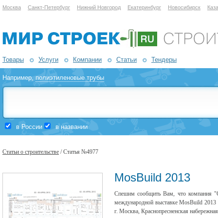
Москва
Санкт-Петербург
Нижний Новгород
Екатеринбург
Новосибирск
Каз
Товары
Услуги
Компании
Статьи
Тендеры
Например,
полиэтиленовые трубы
в России
в названии
Статьи о строительстве
/ Статья №4977
MosBuild 2013
Спешим сообщить Вам, что компания "О
международной выставке MosBuild 2013 ко
г. Москва, Краснопресненская набережна