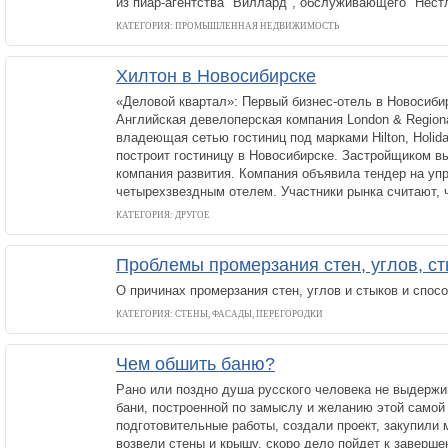
из пиар-агентства "Виллард", обслуживающего "Нест
КАТЕГОРИЯ: ПРОМЫШЛЕННАЯ НЕДВИЖИМОСТЬ
Хилтон в Новосибирске
«Деловой квартал»: Первый бизнес-отель в Новосиби
Английская девелоперская компания London & Regional
владеющая сетью гостиниц под марками Hilton, Holida
построит гостиницу в Новосибирске. Застройщиком в
компания развития. Компания объявила тендер на у
четырехзвездным отелем. Участники рынка считают, ч
КАТЕГОРИЯ: ДРУГОЕ
Проблемы промерзания стен, углов, ст
О причинах промерзания стен, углов и стыков и спосо
КАТЕГОРИЯ: СТЕНЫ, ФАСАДЫ, ПЕРЕГОРОДКИ
Чем обшить баню?
Рано или поздно душа русского человека не выдержи
бани, построенной по замыслу и желанию этой самой
подготовительные работы, создали проект, закупили
возвели стены и крышу, скоро дело пойдет к заверше