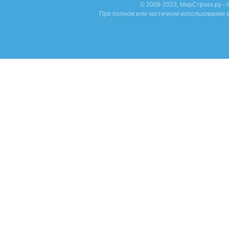
© 2009-2023, МирСтроек.ру -
При полном или частичном использовании м