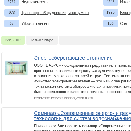
2736
Недвижимость
4248
Инжен
973
Транспорт, оборудование, инструмент
1330
Благо
67
Уборка, клининг
156
Сад, 
Все, 21018
Только с видео
Энергосберегающее отопление
ООО «БАЗИС» - официальный представитель произв
приглашает к взаимовыгодному сотрудничеству по р
отопления без котлов, батарей и труб: Система на о
лучистых электронагревателей — это наиболее раци
техническая система обогрева жилых и нежилых по
быть использован в качестве элемента основного и 
КАТЕГОРИЯ: ГАЗОСНАБЖЕНИЕ, ОТОПЛЕНИЕ
Семинар «Современные энерго- и рес
технологии для систем водоснабжения
Приглашаем Вас посетить семинар «Современные эне