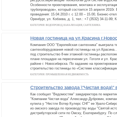
ресурсосберегающие технологии для систем водосна
Особенности проектирования, монтажа и эксплуатац
трубопроводов», который состоится 15 апреля 2010г.
проведения: 15.04.2010 г. с 12.00 – 15.00, Бизнес-оте
Оренбург, ул. Кобзева, д. 1, тел.: +7 (3532) 34-11-99;
КАТЕГОРИЯ: ВОДОПРОВОД, КАНАЛИЗАЦИЯ, САНТЕХНИКА
Новая гостиница на ул.Красина г.Ново
Компания ООО "Европейская сантехника" выиграла те
сантехоборудования новой гостиницы на ул.Красина.
под строительство 8-ми этажной гостиницы расположе
плане площадке на пересечении ул. Гоголя и ул. Кра
районе г. Новосибирска. По заданию на проектирован
строительство гостиницы по «Системе классификаци
КАТЕГОРИЯ: ПРОМЫШЛЕННАЯ НЕДВИЖИМОСТЬ
Строительство завода \"Чистая вода\"
Как сообщил "Ведомостям" замдиректора по маркети
"Компании Чистая вода" Александр Дубровин, компан
купила у "Нестле Вотер Кулерс СНГ" ее Урало-Сибир
из омского завода по производству воды "Святой исто
дистрибуторской сети по Омску, Екатеринбургу. По с