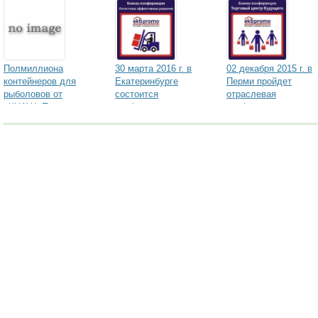
Полмиллиона
30 марта 2016 г. в
02 декабря 2015 г. в
контейнеров для
Екатеринбурге
Перми пройдет
рыболовов от
состоится
отраслевая
«КНАУФ Пенопласт»
конференция
конференция для
«Логистика
логистов
будущего:
Эффективные
решения для склада
и транспорта»