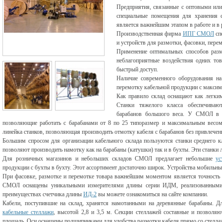
Предприятия, связанные с оптовыми ил
специальные помещения для хранения с
является важнейшим этапом в работе и в
Производственная фирма
ИПГ СМОЛ
сп
и устройств для размотки, фасовки, пере
Применение оптимальных способов разм
неблагоприятные воздействия одних тов
быстрый доступ.
Наличие современного оборудования на
перемотку кабельной продукции с максим
Как правило склад оснащают как легки
Станки тяжелого класса обеспечиваю
барабанов большого веса. У СМОЛ в а
позволяющие работать с барабанами от 8 по 25 типоразмер и максимальным весом
линейка станков, позволяющая производить отмотку кабеля с барабанов без привлече
Большим спросом для организации кабельного склада пользуются станки среднего к
позволяют производить намотку как на барабаны (катушки) так и в бухты. Эти станки
Для розничных магазинов и небольших складов СМОЛ предлагает небольшие
ус
продукции с бухты в бухту. Этот ассортимент достаточно широк. Устройства мобильн
При фасовке, размотке и перемотке товара важнейшим моментом является точность 
СМОЛ оснащены уникальными измерителями длины серии ИДМ, реализованными 
преимуществах счетчика длины
ИД-2
вы можете ознакомиться на сайте компании.
Кабели, поступившие на склад, хранятся намотанными на деревянные барабаны. Д
кабельные стеллажи
, высотой 2,8 и 3,5 м. Секции стеллажей составные и позволя
площадь. Оси оснащены подшипниками для удобства размотки кабеля прямо со стелла