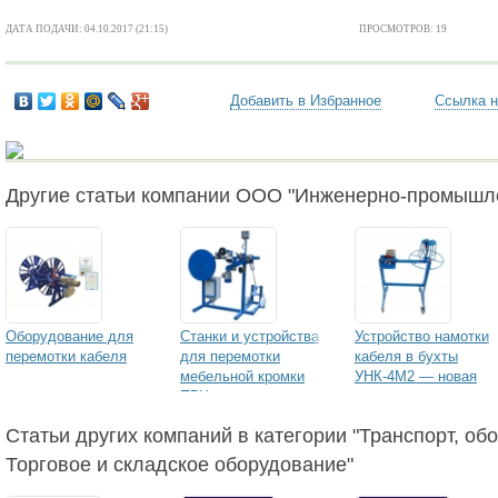
ДАТА ПОДАЧИ: 04.10.2017 (21:15)
ПРОСМОТРОВ: 19
Добавить в Избранное
Ссылка н
Другие статьи компании ООО "Инженерно-промышл
Оборудование для
Станки и устройства
Устройство намотки
перемотки кабеля
для перемотки
кабеля в бухты
мебельной кромки
УНК-4М2 — новая
ПВХ
разборно-сборная
конструкция
Статьи других компаний в категории "Транспорт, об
Торговое и складское оборудование"