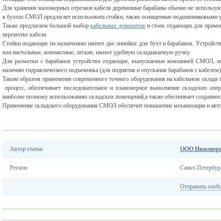
Для хранения маломерных отрезков кабеля деревянные барабаны обычно не используют.
в бухтах СМОЛ предлагает использовать стойки, также оснащенные подшипниковыми у
Также предлагаем большой выбор
кабельных домкратов
и стоек отдающих для примен
перемотке кабеля.
Стойки подающие по назначению имеют две линейки: для бухт и барабанов. Устройст
или настольные, компактные, легкие, имеют удобную складываемую ручку.
Для размотки с барабанов устройства отдающие, выпускаемые компанией СМОЛ, и
наличию гидравлического подъемника (для поднятия и опускания барабанов с кабелем)
Таким образом применение современного точного оборудования на кабельном складе 
процесс, обеспечивает последовательное и планомерное выполнение складских опе­р
наиболее полному использованию складских помещений,а также обеспеивает сохраннос
Применение складского оборудования СМОЛ обеспечит повышение механизации и авто
Автор статьи
ООО Инженер
Регион
Санкт-Петербур
Отправить сооб