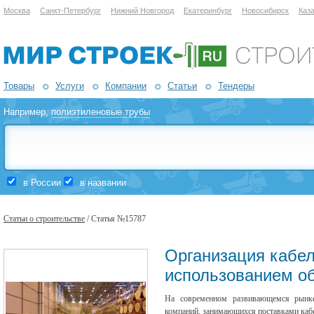
Москва
Санкт-Петербург
Нижний Новгород
Екатеринбург
Новосибирск
Каз
Товары
Услуги
Компании
Статьи
Тендеры
Например,
полиэтиленовые трубы
в России
в названии
Статьи о строительстве
/ Статья №15787
Организация кабел
использованием о
На современном развивающемся рынке 
компаний, занимающихся поставками кабе