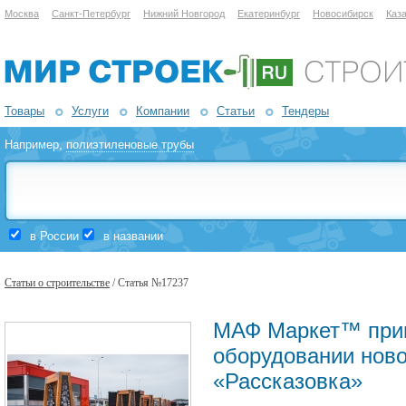
Москва
Санкт-Петербург
Нижний Новгород
Екатеринбург
Новосибирск
Каз
Товары
Услуги
Компании
Статьи
Тендеры
Например,
полиэтиленовые трубы
в России
в названии
Статьи о строительстве
/ Статья №17237
МАФ Маркет™ прин
оборудовании ново
«Рассказовка»