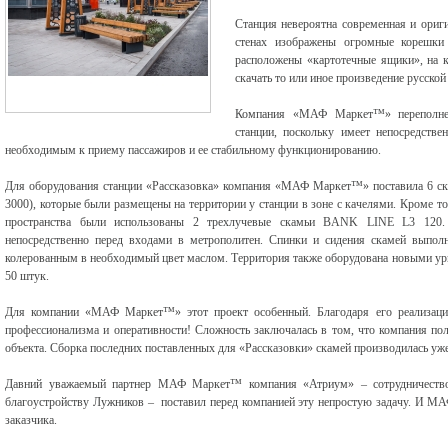
Станция невероятна современная и ориги
стенах изображены огромные корешк
расположены «картотечные ящики», на 
скачать то или иное произведение русской
Компания «МАФ Маркет™» переполне
станции, поскольку имеет непосредств
необходимым к приему пассажиров и ее стабильному функционированию.
Для оборудования станции «Рассказовка» компания «МАФ Маркет™» поставила 6 
3000), которые были размещены на территории у станции в зоне с качелями. Кроме то
пространства были использованы 2 трехлучевые скамьи BANK LINE L3 120. 
непосредственно перед входами в метрополитен. Спинки и сидения скамей выпо
колерованным в необходимый цвет маслом. Территория также оборудована новыми ур
50 штук.
Для компании «МАФ Маркет™» этот проект особенный. Благодаря его реализации
профессионализма и оперативности! Сложность заключалась в том, что компания пол
объекта. Сборка последних поставленных для «Рассказовки» скамей производилась уже
Давний уважаемый партнер МАФ Маркет™ компания «Атриум» – сотрудничество 
благоустройству Лужников – поставил перед компанией эту непростую задачу. И 
заказчика.