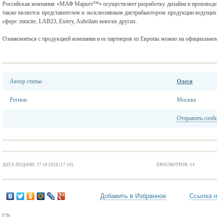
Российская компания «МАФ Маркет™» осуществляет разработку дизайна и производс
также является представителем и эксклюзивным дистрибьютором продукции ведущих 
сфере: mmcite, LAB23, Extery, Aubrilam многих других.
Ознакомиться с продукцией компании и ее партнеров из Европы можно на официальн
Автор статьи
Олеся
Регион
Москва
Отправить сооб
ДАТА ПОДАЧИ: 27.10.2018 (17:10)
ПРОСМОТРОВ: 14
Добавить в Избранное
Ссылка н