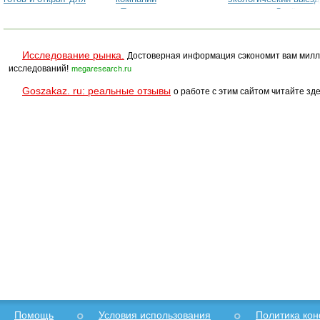
посещения
«Травушка.ру»
концерна «Декёнинк»
и компании «ТЗСК»
Исследование рынка.
Достоверная информация сэкономит вам милл
исследований!
megaresearch.ru
Goszakaz. ru: реальные отзывы
о работе с этим сайтом читайте зде
Помощь
Условия использования
Политика ко