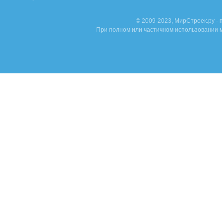
© 2009-2023, МирСтроек.ру -
При полном или частичном использовании м