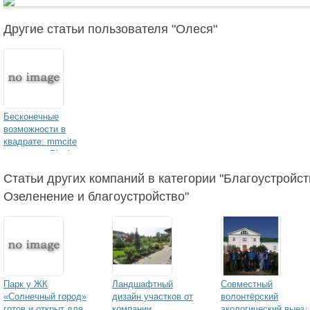
Другие статьи пользователя "Олеся"
Бесконечные
возможности в
квадрате: mmcite
выпускает Pixel
Статьи других компаний в категории "Благоустройст
Озеленение и благоустройство"
Парк у ЖК
Ландшафтный
Совместный
«Солнечный город»
дизайн участков от
волонтёрский
готов и открыт для
компании
экологический выезд