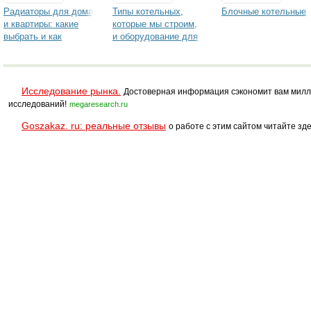
Радиаторы для дома
Типы котельных,
Блочные котельные
и квартиры: какие
которые мы строим,
выбрать и как
и оборудование для
установить
которых мы
поставляем
Исследование рынка.
Достоверная информация сэкономит вам милл
исследований!
megaresearch.ru
Goszakaz. ru: реальные отзывы
о работе с этим сайтом читайте зде