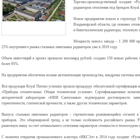
Торгово-производственный холдинг «Ру
радиаторов отопления под брендом Royal
Новое предприятие вошло в структуру 
Владимирской области, где помимо отоп
и биметаллические радиаторы, тепловую 
Мощность нового завода – 1 200 000 пр
25% внутреннего рынка стальных панельных радиаторов уже в 2019 году.
Объем инвестиций в проект превысил миллиард рублей, создано 150 новых рабочих м
более 95%.
На предприятии обеспечена полная автоматизация производства, внедрены системы ме
Вся продукция Royal Thermo успешно прошла процедуру обязательной сертификации и
«Приборы отопительные. Общие технические условия». Сертификационные испытан
авторитетной лаборатории «НИИ Сантехники» подтвердили достоверность заявл
герметичности, статической прочности, а также других технических параметров.
Выпуск стальных панельных радиаторов – стремительно развивающийся сегмент в 
приборов. Это общемировой тренд, а не только особенность российского рынка. 
рыночную нишу за счет оптимального сочетания параметров стоимости и теплоотдачи 
С момента открытия промышленного кластера «ИКСЭл» в 2014 году холдинг «Руск