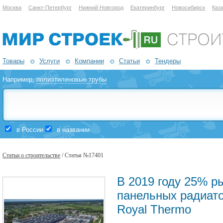
Москва
Санкт-Петербург
Нижний Новгород
Екатеринбург
Новосибирск
Каз
Товары
Услуги
Компании
Статьи
Тендеры
Например,
полиэтиленовые трубы
в России
в названии
Статьи о строительстве
/ Статья №17401
В 2019 году 25% р
панельных радиато
Royal Thermo