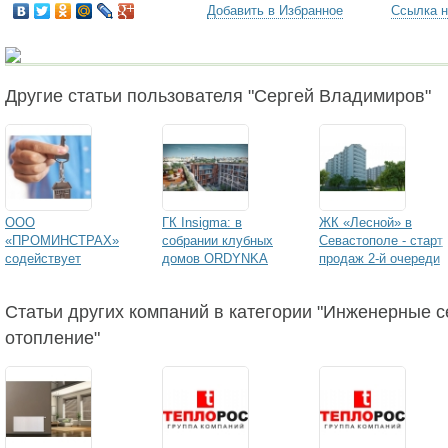
Добавить в Избранное
Ссылка н
Другие статьи пользователя "Сергей Владимиров"
ООО
ГК Insigma: в
ЖК «Лесной» в
«ПРОМИНСТРАХ»
собрании клубных
Севастополе - старт
содействует
домов ORDYNKA
продаж 2-й очереди
строительству
завершены
строительства
проблемных домов в
монолитные работы
Статьи других компаний в категории "Инженерные с
п.Магистральный
отопление"