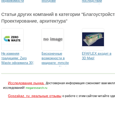
недвижимости
Молдове
последствий
наводнений
Статьи других компаний в категории "Благоустройст
Проектирование, архитектура"
Не изменяя
Бесконечные
EFAFLEX входит в
традициям: Zero
возможности в
3D Мир!
Waste оформила 300
квадрате: mmcite
подписок на
выпускает Pixel
«Российскую газету»
для медучреждений
Ростова-на-Дону
Исследование рынка.
Достоверная информация сэкономит вам милл
исследований!
megaresearch.ru
Goszakaz. ru: реальные отзывы
о работе с этим сайтом читайте зде