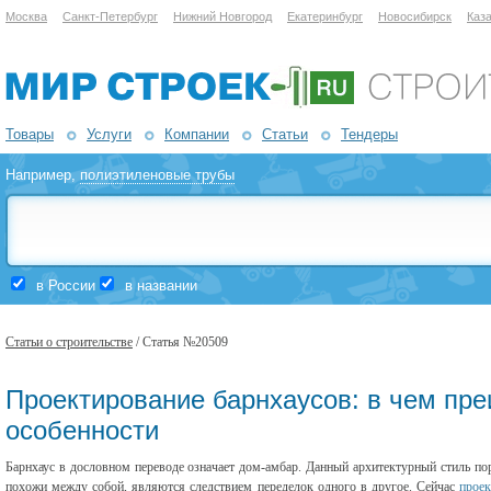
Москва
Санкт-Петербург
Нижний Новгород
Екатеринбург
Новосибирск
Каз
Товары
Услуги
Компании
Статьи
Тендеры
Например,
полиэтиленовые трубы
в России
в названии
Статьи о строительстве
/ Статья №20509
Проектирование барнхаусов: в чем пр
особенности
Барнхаус в дословном переводе означает дом-амбар. Данный архитектурный стиль по
похожи между собой, являются следствием переделок одного в другое. Сейчас
проек