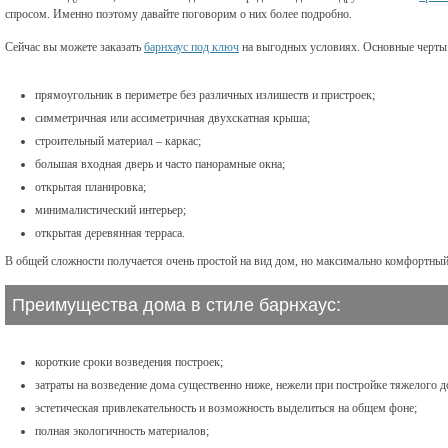
спросом. Именно поэтому давайте поговорим о них более подробно.
Сейчас вы можете заказать
барнхаус под ключ
на выгодных условиях. Основные черты 
прямоугольник в периметре без различных излишеств и пристроек;
симметричная или ассиметричная двухскатная крыша;
строительный материал – каркас;
большая входная дверь и часто панорамные окна;
открытая планировка;
минималистический интерьер;
открытая деревянная терраса.
В общей сложности получается очень простой на вид дом, но максимально комфортный
Преимущества дома в стиле барнхаус:
короткие сроки возведения построек;
затраты на возведение дома существенно ниже, нежели при постройке тяжелого д
эстетическая привлекательность и возможность выделиться на общем фоне;
полная экологичность материалов;