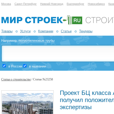
Москва
Санкт-Петербург
Нижний Новгород
Екатеринбург
Новосибирск
Каз
Товары
Услуги
Компании
Статьи
Тендеры
Например,
полиэтиленовые трубы
в России
в названии
Статьи о строительстве
/ Статья №23258
Проект БЦ класса
получил положите
экспертизы