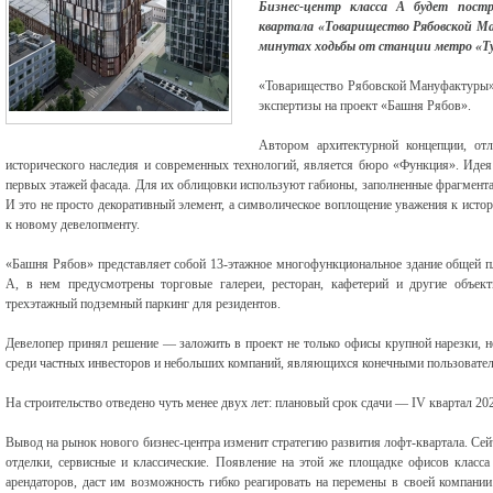
Бизнес-центр класса А будет пост
квартала «Товарищество Рябовской Ма
минутах ходьбы от станции метро «Ту
«Товарищество Рябовской Мануфактуры»
экспертизы на проект «Башня Рябов».
Автором архитектурной концепции, отл
исторического наследия и современных технологий, является бюро «Функция». Идея
первых этажей фасада. Для их облицовки используют габионы, заполненные фрагментам
И это не просто декоративный элемент, а символическое воплощение уважения к истор
к новому девелопменту.
«Башня Рябов» представляет собой 13-этажное многофункциональное здание общей п
А, в нем предусмотрены торговые галереи, ресторан, кафетерий и другие объе
трехэтажный подземный паркинг для резидентов.
Девелопер принял решение — заложить в проект не только офисы крупной нарезки, н
среди частных инвесторов и небольших компаний, являющихся конечными пользовате
На строительство отведено чуть менее двух лет: плановый срок сдачи — IV квартал 202
Вывод на рынок нового бизнес-центра изменит стратегию развития лофт-квартала. Сейча
отделки, сервисные и классические. Появление на этой же площадке офисов класс
арендаторов, даст им возможность гибко реагировать на перемены в своей компании