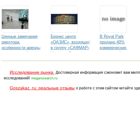
Ценные замечания
Бизнес центр
В Royal Park
риелтора:
«ОАЗИС», входящий
продано 40%
особенности аренды
в группу «САФМАР»
коммерческих
коммерческой
Михаила Гуцериева,
помещений
недвижимости
заключил договор
аренды с АО
«Газпромбанк»
Исследование рынка.
Достоверная информация сэкономит вам милл
исследований!
megaresearch.ru
Goszakaz. ru: реальные отзывы
о работе с этим сайтом читайте зде