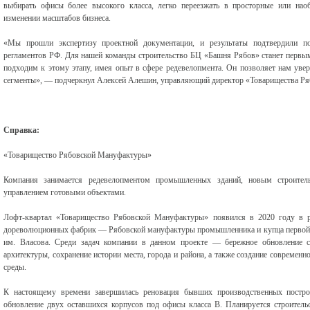
выбирать офисы более высокого класса, легко переезжать в просторные или на
изменении масштабов бизнеса.
«Мы прошли экспертизу проектной документации, и результаты подтвердили по
регламентов РФ. Для нашей команды строительство БЦ «Башня Рябов» станет первы
подходим к этому этапу, имея опыт в сфере редевелопмента. Он позволяет нам увер
сегменты», — подчеркнул Алексей Алешин, управляющий директор «Товарищества Р
Справка:
«Товарищество Рябовской Мануфактуры»
Компания занимается редевелопментом промышленных зданий, новым строител
управлением готовыми объектами.
Лофт-квартал «Товарищество Рябовской Мануфактуры» появился в 2020 году в ре
дореволюционных фабрик — Рябовской мануфактуры промышленника и купца первой г
им. Власова. Среди задач компании в данном проекте — бережное обновление с
архитектуры, сохранение истории места, города и района, а также создание современ
среды.
К настоящему времени завершилась реновация бывших производственных постр
обновление двух оставшихся корпусов под офисы класса В. Планируется строительс