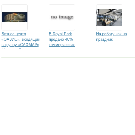
Бизнес центр
В Royal Park
На работу как на
«ОАЗИС», входящий
продано 40%
праздник
в группу «САФМАР»
коммерческих
Михаила Гуцериева,
помещений
заключил договор
аренды с АО
«Газпромбанк»