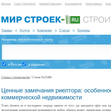
Москва
Санкт-Петербург
Нижний Новгород
Екатеринбург
Новосибирск
Каз
Товары
Услуги
Компании
Статьи
Тендеры
Например,
полиэтиленовые трубы
в России
в названии
Статьи о строительстве
/ Статья №22488
Ценные замечания риелтора: особенно
коммерческой недвижимости
Успех бизнеса не в последнюю очередь зависит от того, где находится офис или то
эксплуатации коммерческой недвижимости выбор объекта может значительно отличат