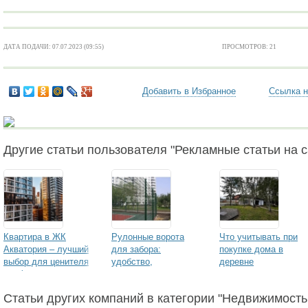
ДАТА ПОДАЧИ: 07.07.2023 (09:55)
ПРОСМОТРОВ: 21
Добавить в Избранное
Ссылка н
Другие статьи пользователя "Рекламные статьи на са
Квартира в ЖК
Рулонные ворота
Что учитывать при
Акватория – лучший
для забора:
покупке дома в
выбор для ценителя
удобство,
деревне
комфорта
безопасность и
надежность от
Статьи других компаний в категории "Недвижимость
компании Zaborkin