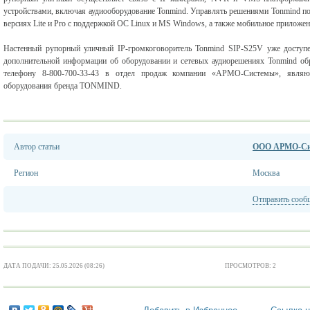
устройствами, включая аудиооборудование Tonmind. Управлять решениями Tonmind п
версиях Lite и Pro с поддержкой ОС Linux и MS Windows, а также мобильное приложен
Настенный рупорный уличный IP-громкоговоритель Tonmind SIP-S25V уже досту
дополнительной информации об оборудовании и сетевых аудиорешениях Tonmind обр
телефону 8-800-700-33-43 в отдел продаж компании «АРМО-Системы», являю
оборудования бренда TONMIND.
Автор статьи
ООО АРМО-Си
Регион
Москва
Отправить сооб
ДАТА ПОДАЧИ: 25.05.2026 (08:26)
ПРОСМОТРОВ: 2