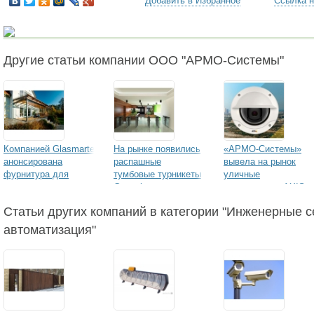
Добавить в Избранное
Ссылка н
Другие статьи компании ООО "АРМО-Системы"
Компанией Glasmarte
На рынке появились
«АРМО-Системы»
анонсирована
распашные
вывела на рынок
фурнитура для
тумбовые турникеты
уличные
стекла и раздвижных
Gunnebo серии
видеокамеры AXIS
дверей
SpeedStile
для видеосъемки с
Статьи других компаний в категории "Инженерные се
Full HD при 50 к/с и
защитой от вандало
автоматизация"