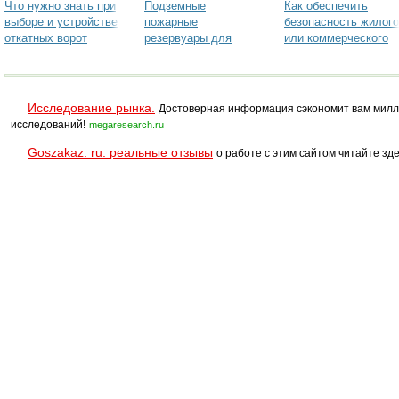
Что нужно знать при
Подземные
Как обеспечить
выборе и устройстве
пожарные
безопасность жилого
откатных ворот
резервуары для
или коммерческого
воды
объекта: услуги
компании "ТТ-
ГРУПП"
Исследование рынка.
Достоверная информация сэкономит вам милл
исследований!
megaresearch.ru
Goszakaz. ru: реальные отзывы
о работе с этим сайтом читайте зде