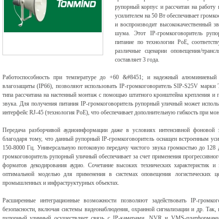
рупорный корпус и рассчитан на работу
усилителем на 50 Вт обеспечивает громко
и воспроизводит высококачественный з
шума. Этот IP-громкоговоритель рупо
питание по технологии PoE, соответст
различные сценарии оповещения/трансл
составляет 3 года.
Работоспособность при температуре до +60 &#8451; и надежный алюминиевый 
влагозащиты (IP66), позволяют использовать IP-громкоговоритель SIP-S25V марки 
типа рассчитана на настенный монтаж с помощью штатного кронштейна крепления и 
звука. Для получения питания IP-громкоговоритель рупорный уличный может использ
интерфейс RJ-45 (технология РоЕ), что обеспечивает дополнительную гибкость при мон
Передача разборчивой аудиоинформации даже в условиях интенсивной фоновой 
благодаря тому, что данный рупорный IP-громкоговоритель оснащен встроенным ус
150-8000 Гц. Универсальную потоковую передачу чистого звука громкостью до 128 
громкоговоритель рупорный уличный обеспечивает за счет применения прогрессивно
форматов декодирования аудио. Сочетание высоких технических характеристик 
оптимальной моделью для применения в системах оповещения логистических це
промышленных и инфраструктурных объектах.
Расширенные интеграционные возможности позволяют задействовать IP-громко
безопасности, включая системы видеонаблюдения, охранной сигнализации и др. Так,
рупорный уличный осуществляет связь с IP-камерами, NVR и VMS-платформами,