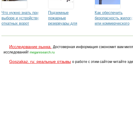
Что нужно знать при
Подземные
Как обеспечить
выборе и устройстве
пожарные
безопасность жилого
откатных ворот
резервуары для
или коммерческого
воды
объекта: услуги
компании "ТТ-
ГРУПП"
Исследование рынка.
Достоверная информация сэкономит вам милл
исследований!
megaresearch.ru
Goszakaz. ru: реальные отзывы
о работе с этим сайтом читайте зде