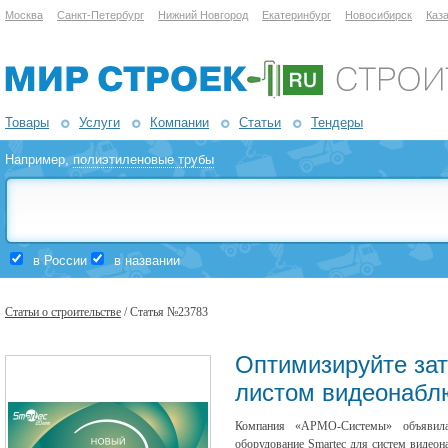
Москва
Санкт-Петербург
Нижний Новгород
Екатеринбург
Новосибирск
Каз
Товары
Услуги
Компании
Статьи
Тендеры
Например,
полиэтиленовые трубы
в России
в названии
Статьи о строительстве
/ Статья №23783
Оптимизируйте зат
листом видеонабл
Компания «АРМО-Системы» объявила
оборудование Smartec для систем видеон