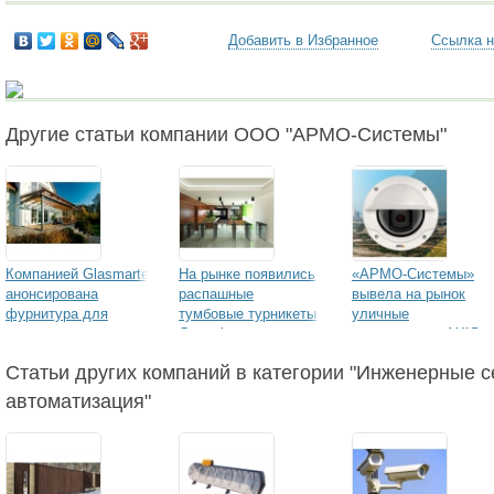
Добавить в Избранное
Ссылка н
Другие статьи компании ООО "АРМО-Системы"
Компанией Glasmarte
На рынке появились
«АРМО-Системы»
анонсирована
распашные
вывела на рынок
фурнитура для
тумбовые турникеты
уличные
стекла и раздвижных
Gunnebo серии
видеокамеры AXIS
дверей
SpeedStile
для видеосъемки с
Статьи других компаний в категории "Инженерные се
Full HD при 50 к/с и
защитой от вандало
автоматизация"