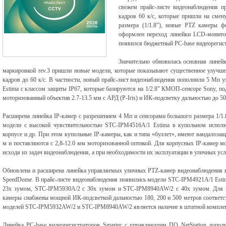
свежем прайс-листе видеонаблюдения пр
кадров 60 к/с, которые пришли на смен
размера (1/1.8"), новые PTZ камеры ф
оформлен переход линейки LCD-монитор
появился бюджетный PC-base видеорегис
Значительно обновилась основная линейк
маркировкой rev.3 пришли новые модели, которые показывают существенное улучше
кадров до 60 к/с. В частности, новый прайс-лист видеонаблюдения пополнили 5 Мп
Estima с классом защиты IP67, которые базируются на 1/2.8" КМОП-сенсоре Sony, 
моторизованный объектив 2.7-13.5 мм с АРД (P-Iris) и ИК-подсветку дальностью до 50
Расширена линейка IP-камер с разрешением 4 Мп и сенсорами большого размера 1/1.
модели с высокой чувствительностью STC-IPM4516A/1 Estima в купольном испол
корпусе и др. При этом купольные IP-камеры, как и типа «буллет», имеют вандалоза
м и поставляются с 2,8-12.0 мм моторизованной оптикой. Для корпусных IP-камер 
исходя из задач видеонаблюдения, а при необходимости их эксплуатации в уличных усл
Обновлена и расширена линейка управляемых уличных PTZ-камер видеонаблюдения в
SpeedDome. В прайс-листе видеонаблюдения появились модели STC-IPM4921A/1 Estim
23х зумом, STC-IPM5930A/2 с 30х зумом и STC-IPM8940AW/2 с 40х зумом. Для ка
камеры снабжены мощной ИК-подсветкой дальностью 180, 200 и 500 метров соотве
моделей STC-IPM5932AW/2 и STC-IPM8940AW/2 является наличие в штатной комплек
Линейка PC-base видеорегистраторов Smartec с управляющим ПО NetStation доп