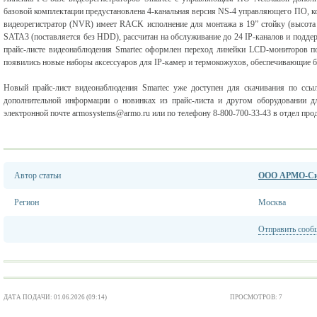
базовой комплектации предустановлена 4-канальная версия NS-4 управляющего ПО, к
видеорегистратор (NVR) имеет RACK исполнение для монтажа в 19” стойку (высота
SATA3 (поставляется без HDD), рассчитан на обслуживание до 24 IP-каналов и поддер
прайс-листе видеонаблюдения Smartec оформлен переход линейки LCD-мониторов пол
появились новые наборы аксессуаров для IP-камер и термокожухов, обеспечивающие 
Новый прайс-лист видеонаблюдения Smartec уже доступен для скачивания по ссылке h
дополнительной информации о новинках из прайс-листа и другом оборудовании д
электронной почте armosystems@armo.ru или по телефону 8-800-700-33-43 в отдел 
Автор статьи
ООО АРМО-Си
Регион
Москва
Отправить сооб
ДАТА ПОДАЧИ: 01.06.2026 (09:14)
ПРОСМОТРОВ: 7