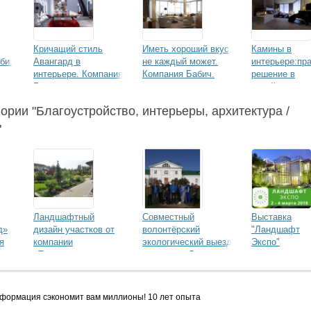
Кричащий стиль
Иметь хороший вкус,
Камины в
би.
Авангард в
не каждый может.
интерьере:пр
интерьере. Компания
Компания Бабич.
решение в
Бабич
дизайне.
Компания Баб
гории "Благоустройство, интерьеры, архитектура /
"
Ландшафтный
Совместный
Выставка
д»
дизайн участков от
волонтёрский
"Ландшафт
я
компании
экологический выезд
Экспо"
«Травушка.ру»
концерна «Декёнинк»
и компании «ТЗСК»
формация сэкономит вам миллионы! 10 лет опыта