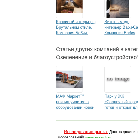
Красивый интерьер в
Виток в моде,
Брутальном стиле.
интерьер Ваби-Са
Компания Бабич.
Компания Бабич
Статьи других компаний в кате
Озеленение и благоустройство
МАФ Маркет™
Парк у ЖК
принял участие в
«Солнечный горо
оборудовании новой
готов и открыт дл
станции метро
посещения
«Рассказовка»
Исследование рынка.
Достоверная ин
исследований!
megaresearch.ru