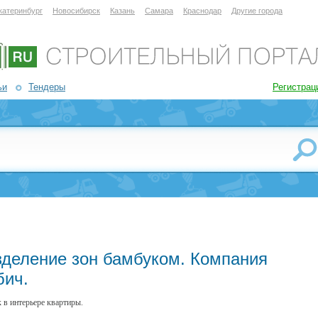
катеринбург
Новосибирск
Казань
Самара
Краснодар
Другие города
ьи
Тендеры
Регистрац
зделение зон бамбуком. Компания
бич.
 в интерьере квартиры.