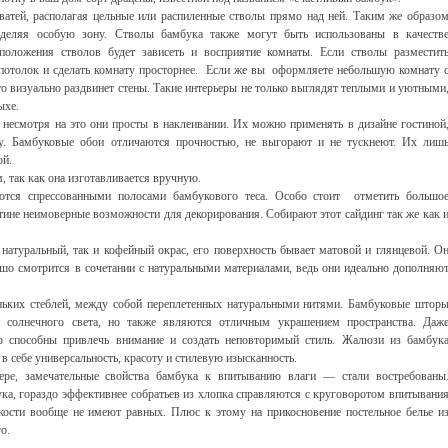
ватей, располагая цельные или распиленные стволы прямо над ней. Таким же образо
деляя особую зону. Стволы бамбука также могут быть использованы в качеств
положения стволов будет зависеть и восприятие комнаты. Если стволы разместит
 потолок и сделать комнату просторнее. Если же вы оформляете небольшую комнату 
то визуально раздвинет стены. Такие интерьеры не только выглядят теплыми и уютными
ыхе.
 несмотря на это они просты в наклеивании. Их можно применять в дизайне гостиной
у. Бамбуковые обои отличаются прочностью, не выгорают и не тускнеют. Их лиш
ой.
, так как она изготавливается вручную.
ются спрессованными полосами бамбукового теса. Особо стоит отметить большо
стине неимоверные возможности для декорирования. Собирают этот сайдинг так же как 
 натуральный, так и кофейный окрас, его поверхность бывает матовой и глянцевой. О
шо смотрится в сочетании с натуральными материалами, ведь они идеально дополняю
ьких стеблей, между собой переплетенных натуральными нитями. Бамбуковые штор
 солнечного света, но также являются отличным украшением пространства. Даж
р способны привлечь внимание и создать неповторимый стиль. Жалюзи из бамбук
 себе универсальность, красоту и стилевую изысканность.
ере, замечательные свойства бамбука к впитыванию влаги — стали востребованы
ка, гораздо эффективнее собратьев из хлопка справляются с круговоротом впитывани
йкости вообще не имеют равных. Плюс к этому на прикосновение постельное белье и
о.