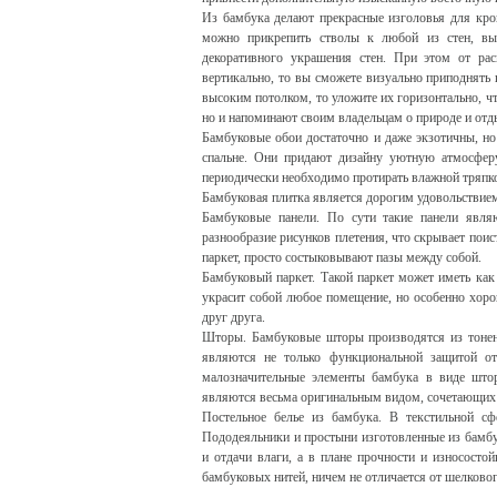
Из бамбука делают прекрасные изголовья для кро
можно прикрепить стволы к любой из стен, вы
декоративного украшения стен. При этом от рас
вертикально, то вы сможете визуально приподнять
высоким потолком, то уложите их горизонтально, ч
но и напоминают своим владельцам о природе и отд
Бамбуковые обои достаточно и даже экзотичны, но
спальне. Они придают дизайну уютную атмосфер
периодически необходимо протирать влажной тряпк
Бамбуковая плитка является дорогим удовольствием
Бамбуковые панели. По сути такие панели явля
разнообразие рисунков плетения, что скрывает пои
паркет, просто состыковывают пазы между собой.
Бамбуковый паркет. Такой паркет может иметь как
украсит собой любое помещение, но особенно хоро
друг друга.
Шторы. Бамбуковые шторы производятся из тонен
являются не только функциональной защитой от
малозначительные элементы бамбука в виде што
являются весьма оригинальным видом, сочетающих в
Постельное белье из бамбука. В текстильной сф
Пододеяльники и простыни изготовленные из бамбу
и отдачи влаги, а в плане прочности и износосто
бамбуковых нитей, ничем не отличается от шелковог