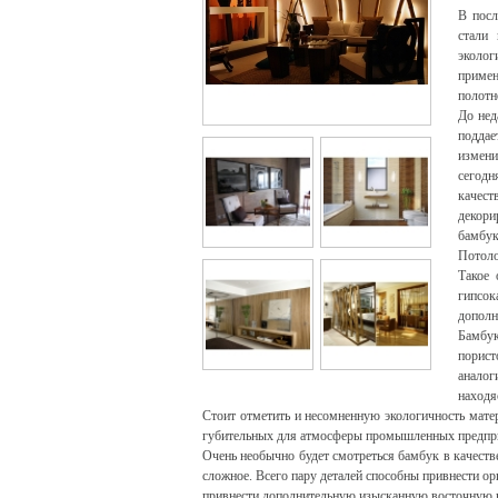
В посл
стали 
эколо
примен
полотн
До нед
поддае
измени
сегод
качес
декор
бамбук
Потоло
Такое 
гипсо
дополн
Бамбук
порист
аналог
находя
Стоит отметить и несомненную экологичность матер
губительных для атмосферы промышленных предприя
Очень необычно будет смотреться бамбук в качеств
сложное. Всего пару деталей способны привнести о
привнести дополнительную изысканную восточную н