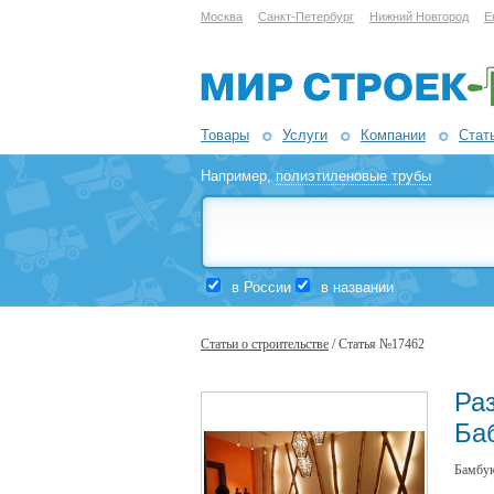
Москва
Санкт-Петербург
Нижний Новгород
Е
Товары
Услуги
Компании
Стат
Например,
полиэтиленовые трубы
в России
в названии
Статьи о строительстве
/ Статья №17462
Ра
Ба
Бамбук