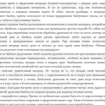
еднее время в оформлении интерьера большой популярностью с каждым днем люд
прибегать к природным материалам. И это не удивительно, ведь они отличаютс
гичностью и изящным внешним видом. И сейчас многие дизайнеры в интерьер
яют бамбук, причем используют не только традиционные бамбуковые стволы, но 
о, мебель и спрессованные панели.
авнего времени бамбук рассматривали исключительно в качестве материала, который н
тся обработке, а предназначен только для производства простых изделий. Но сейчас вс
лось, ведь современные технологии обработки древесины не стоят на месте, поэтому н
няшний день из бамбука можно сделать практически любое изделие, не мене
твенное и функциональное нежели из дерева. При желании можно полность
ировать интерьер своего дома от потолка до пола одним лишь бамбуком. Обычн
ом разделяют зоны в помещении или декорируют.
к из бамбука представляет собой сплошное рулонное полотно или прессованные панели
оформление выглядит индивидуально, экстравагантно, особенно на фоне натяжных 
картонных потолков, которые почти в каждом доме. Бамбуковым полотном можн
ить экзотический, китайский или эко-стиль столовой, кухни, спальни.
 поистине удивительный материал. Не смотря на то, что обладая своей высоко
ости и способности впитывать влагу ( гидроскопичности) он в четыре раза превышае
ичную способность у хлопка, бамбуковая древесина не гниет, даже когда полность
сь в воде, грязи, в болоте кишащему от обилия вредителей и микроорганизмов.
иала. Благодаря быстрому росту и произрастанию в девственно чистых лесах, вдали о
тий, древесина бамбука не содержит вредных для здоровья человека частиц.
е ландшафтного декора. Причем это необязательно должно быть что-то дорогостоящее 
ригинальное восточное очарование в оформлении вашего сада. Также отличным способо
отку в ваш дом-сорт драцены, известной под названием «счастливый бамбук».