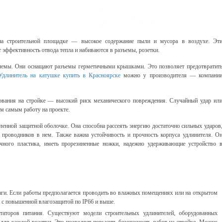
 на строительной площадке — высокое содержание пыли и мусора в воздухе. Эт
 эффективность отвода тепла и набиваются в разъемы, розетки.
лемы. Они оснащают разъемы герметичными крышками. Это позволяет предотвратит
Удлинитель на катушке купить в Красноярске
можно у производителя — компани
ования на стройке — высокий риск механического повреждения. Случайный удар ил
ем самым работу на проекте.
енной защитной оболочке. Она способна рассеять энергию достаточно сильных ударов
 проводников в нем. Также важна устойчивость и прочность корпуса удлинителя. О
чного пластика, иметь прорезиненные ножки, надежно удерживающие устройство 
аги. Если работы предполагается проводить во влажных помещениях или на открытом
й с повышенной влагозащитой по IP66 и выше.
аторов питания. Существуют модели строительных удлинителей, оборудованных