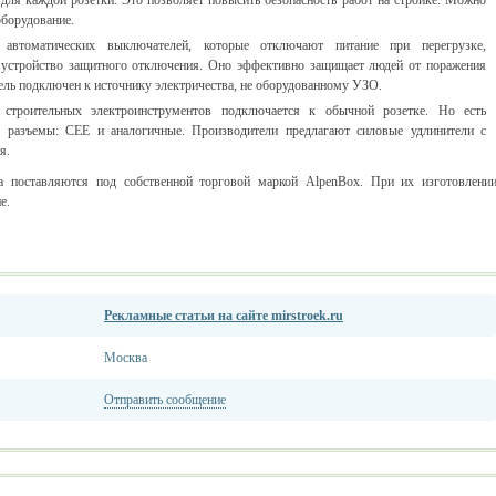
ля каждой розетки. Это позволяет повысить безопасность работ на стройке. Можно
оборудование.
автоматических выключателей, которые отключают питание при перегрузке,
устройство защитного отключения. Оно эффективно защищает людей от поражения
ель подключен к источнику электричества, не оборудованному УЗО.
 строительных электроинструментов подключается к обычной розетке. Но есть
е разъемы: CEE и аналогичные. Производители предлагают силовые удлинители с
я.
ica поставляются под собственной торговой маркой AlpenBox. При их изготовлени
е.
Рекламные статьи на сайте mirstroek.ru
Москва
Отправить сообщение