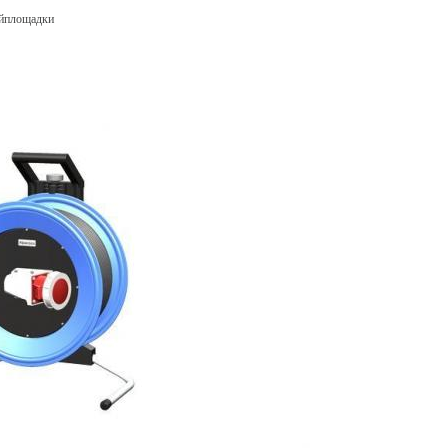
ойплощадки