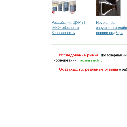
Российские ЩУРн-П
Novolampa
IEK® обеспечат
запустила онлайн
безопасность
сервис подбора
электросчетчиков в
оборудования дл
экстремальных
светодиодной
условиях
подсветки
Исследование рынка.
Достоверная ин
исследований!
megaresearch.ru
Goszakaz. ru: реальные отзывы
о ра