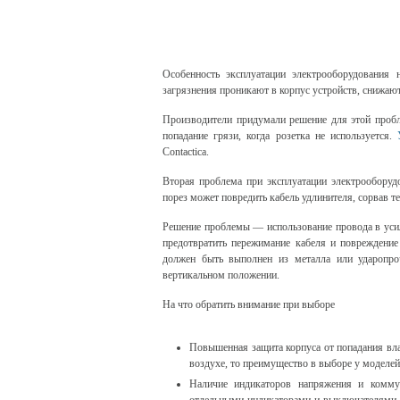
Особенность эксплуатации электрооборудования
загрязнения проникают в корпус устройств, снижают
Производители придумали решение для этой проб
попадание грязи, когда розетка не используется.
Contactica.
Вторая проблема при эксплуатации электрооборуд
порез может повредить кабель удлинителя, сорвав т
Решение проблемы — использование провода в усил
предотвратить пережимание кабеля и повреждение
должен быть выполнен из металла или ударопро
вертикальном положении.
На что обратить внимание при выборе
Повышенная защита корпуса от попадания вл
воздухе, то преимущество в выборе у моделе
Наличие индикаторов напряжения и коммут