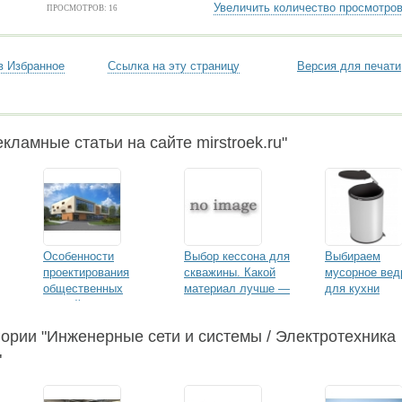
Увеличить количество просмотро
ПРОСМОТРОВ: 16
в Избранное
Ссылка на эту страницу
Версия для печати
кламные статьи на сайте mirstroek.ru"
Особенности
Выбор кессона для
Выбираем
проектирования
скважины. Какой
мусорное вед
общественных
материал лучше —
для кухни
зданий
пластик, бетон или
металл
гории "Инженерные сети и системы / Электротехника
"