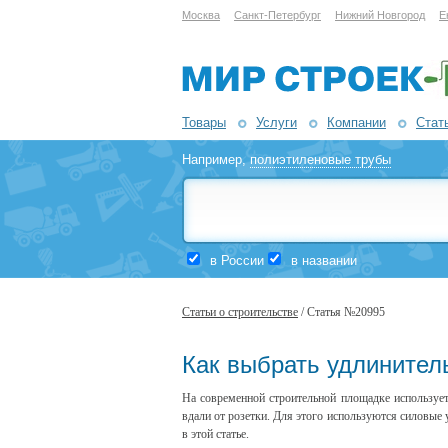
Москва
Санкт-Петербург
Нижний Новгород
Е
Товары
Услуги
Компании
Стат
Например,
полиэтиленовые трубы
в России
в названии
Статьи о строительстве
/ Статья №20995
Как выбрать удлинитель
На современной строительной площадке используе
вдали от розетки. Для этого используются силовые
в этой статье.