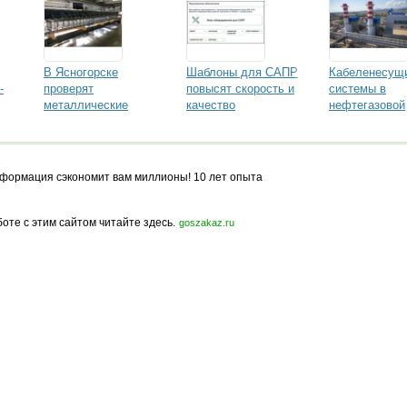
В Ясногорске
Шаблоны для САПР
Кабеленесущ
-
проверят
повысят скорость и
системы в
металлические
качество
нефтегазовой
я
кабеленесущие
проектирования
промышленно
системы на
как сократить
безопасную рабочую
издержки при
нагрузку
проектирован
формация сэкономит вам миллионы! 10 лет опыта
и монтаже
боте с этим сайтом читайте здесь.
goszakaz.ru