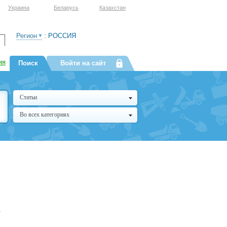
Украина
Беларусь
Казахстан
Регион
:
РОССИЯ
ия
Поиск
Войти на сайт
Статьи
Во всех категориях
м
—