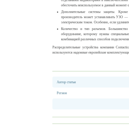
отдельными индикаторами и выключателями д
обесточить неиспользуемое в данный момент 
Дополнительные системы защиты. Кроме 
производитель может устанавливать УЗО — 
электрическим током. Особенно, если удлинит
Количество и тип разъемов. Большинство
оборудование, которому нужны специальны
комбинацией различных способов подключени
Распределительные устройства компании Contact
используются надежные европейские комплектующи
Автор статьи
Регион