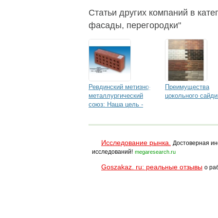
Статьи других компаний в катег
фасады, перегородки"
Ревдинский метизно-
Преимущества
металлургический
цокольного сайди
союз: Наша цель -
взаимовыгодное
сотрудничество
Исследование рынка.
Достоверная ин
исследований!
megaresearch.ru
Goszakaz. ru: реальные отзывы
о ра