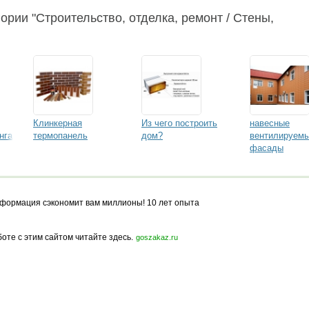
ории "Строительство, отделка, ремонт / Стены,
Клинкерная
Из чего построить
навесные
нга
термопанель
дом?
вентилируем
фасады
формация сэкономит вам миллионы! 10 лет опыта
боте с этим сайтом читайте здесь.
goszakaz.ru