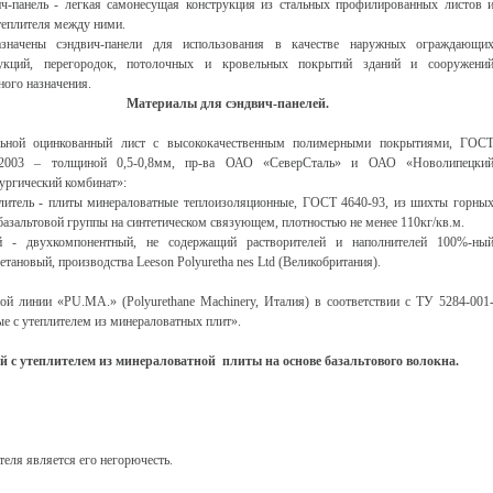
ч-панель - легкая самонесущая конструкция из стальных профилированных листов 
теплителя между ними.
азначены сэндвич-панели для использования в качестве наружных ограждающи
рукций, перегородок, потолочных и кровельных покрытий зданий и сооружени
ного назначения.
Материалы для сэндвич-панелей.
льной оцинкованный лист с высококачественным полимерными покрытиями, ГОС
-2003 – толщиной 0,5-0,8мм, пр-ва ОАО «СеверСталь» и ОАО «Новолипецки
ургический комбинат»:
литель - плиты минераловатные теплоизоляционные, ГОСТ 4640-93, из шихты горны
базальтовой группы на синтетическом связующем, плотностью не менее 110кг/кв.м.
й - двухкомпонентный, не содержащий растворителей и наполнителей 100%-ны
етановый, производства Leeson Polyuretha nes Ltd (Великобритания).
ой линии «PU.MA.» (Polyurethane Machinery, Италия) в соответствии с ТУ 5284-001
е с утеплителем из минераловатных плит».
 с утеплителем из минераловатной плиты на основе базальтового волокна.
ля является его негорючесть.