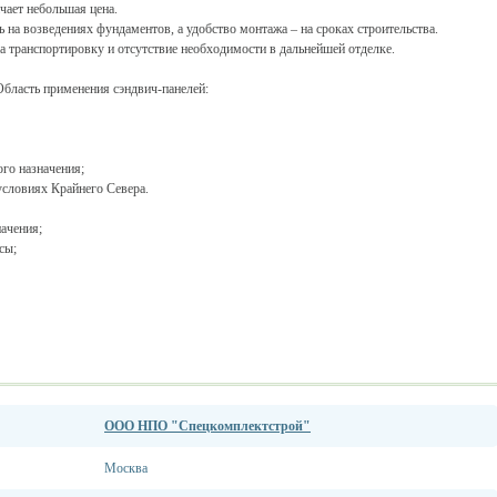
чает небольшая цена.
 на возведениях фундаментов, а удобство монтажа – на сроках строительства.
а транспортировку и отсутствие необходимости в дальнейшей отделке.
Область применения сэндвич-панелей:
го назначения;
условиях Крайнего Севера.
ачения;
сы;
ООО НПО "Спецкомплектстрой"
Москва