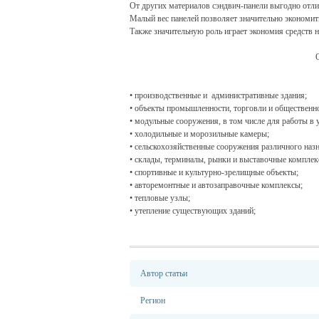
От других материалов сэндвич-панели выгодно отли
Малый вес панелей позволяет значительно экономить
Также значительную роль играет экономия средств н
• производственные и административные здания;
• объекты промышленности, торговли и общественно
• модульные сооружения, в том числе для работы в 
• холодильные и морозильные камеры;
• сельскохозяйственные сооружения различного назн
• склады, терминалы, рынки и выставочные комплек
• спортивные и культурно-зрелищные объекты;
• авторемонтные и автозаправочные комплексы;
• тепловые узлы;
• утепление существующих зданий;
Автор статьи
Регион