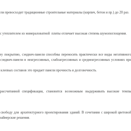
и превосходят традиционные строительные материалы (кирпич, бетон и пр.) до 20 раз.
 с утеплителем из минераловатной плиты отличает высокая степень шумопоглощения.
у покрытию, сэндвич-панели способны переносить практически все виды негативног
эндвич-панели в неагрессивных, слабоагрессивных и среднеагрессивных условиях пр
клеевых составов это придает панели прочность и долговечность.
 рассчитанной спецификации, становится возможным выдерживать высокие темп
свободу для архитектурного проектирования зданий. В сочетании с широкой цветово
зайнерские решения.