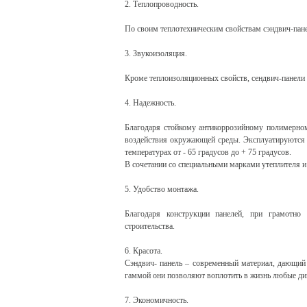
2. Теплопроводность.
По своим теплотехническим свойствам сэндвич-панел
3. Звукоизоляция.
Кроме теплоизоляционных свойств, сендвич-панели
4. Надежность.
Благодаря стойкому антикоррозийному полимерном
воздействия окружающей среды. Эксплуатируются с
температурах от - 65 градусов до + 75 градусов.
В сочетании со специальными марками утеплителя и 
5. Удобство монтажа.
Благодаря конструкции панелей, при грамотно
строительства.
6. Красота.
Сэндвич- панель – современный материал, дающий 
гаммой они позволяют воплотить в жизнь любые ди
7. Экономичность.