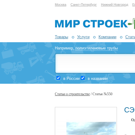
Москва
Санкт-Петербург
Нижний Новгород
Е
Товары
Услуги
Компании
Стат
Например,
полиэтиленовые трубы
в России
в названии
Статьи о строительстве
/ Статья №550
СЭ
Од