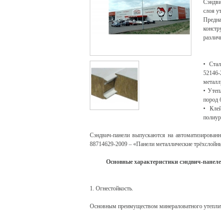
Сэндви
слоя у
Предн
конст
различ
• Ста
52146
металл
• Утеп
пород 
• Кле
полиур
Сэндвич-панели выпускаются на автоматизированн
88714629-2009 – «Панели металлические трёхслойны
Основные характеристики сэндвич-панелей
1. Огнестойкость.
Основным преимуществом минераловатного утеплите