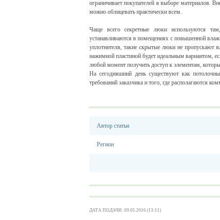
ограничивает покупателей в выборе материалов. Вне
можно облицевать практически всем.
Чаще всего секретные люки используются там
устанавливаются в помещениях с повышенной влажно
уплотнителя, такие скрытые люки не пропускают в
нажимной пластиной будет идеальным вариантом, ес
любой момент получить доступ к элементам, которы
На сегодняшний день существуют как потолочны
требований заказчика и того, где располагаются ко
Автор статьи
Регион
ДАТА ПОДАЧИ: 09.05.2016 (13:11)