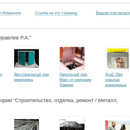
в Избранное
Ссылка на эту страницу
Версия для печати
равлев Р.А."
од
Двустворчатый люк
Напольный люк
ЛсиС Люк
невидимка
Макс от компании
скрытых
Хаммер
инженерных
систем
ории "Строительство, отделка, ремонт / Металл,