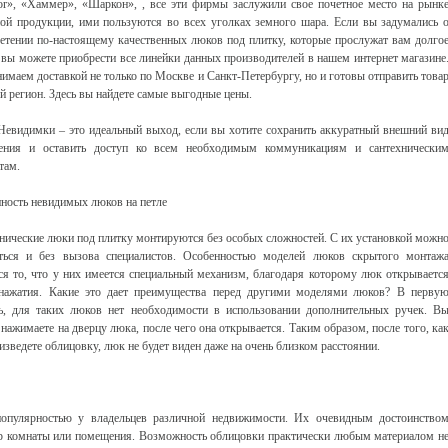
or», «Хаммер», «Шаркон», , все эти фирмы заслужили свое почетное место на рынк
ой продукции, ими пользуются во всех уголках земного шара. Если вы задумались 
етении по-настоящему качественных люков под плитку, которые прослужат вам долго
 вы можете приобрести все линейки данных производителей в нашем интернет магазине
имаем доставкой не только по Москве и Санкт-Петербургу, но и готовы отправить това
й регион. Здесь вы найдете самые выгодные цены.
евидимки – это идеальный выход, если вы хотите сохранить аккуратный внешний ви
ения и оставить доступ ко всем необходимым коммуникациям и сантехнически
там.
ность невидимых люков на петле
нические люки под плитку монтируются без особых сложностей. С их установкой можн
ться и без вызова специалистов. Особенностью моделей люков скрытого монтаж
ся то, что у них имеется специальный механизм, благодаря которому люк открываетс
нажатия. Какие это дает преимущества перед другими моделями люков? В перву
ь, для таких люков нет необходимости в использовании дополнительных ручек. В
 нажимаете на дверцу люка, после чего она открывается. Таким образом, после того, ка
изведете облицовку, люк не будет виден даже на очень близком расстоянии.
опулярностью у владельцев различной недвижимости. Их очевидным достоинство
ьер комнаты или помещения. Возможность облицовки практически любым материалом н