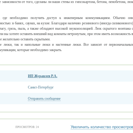
 зависимости от того, сделаны ли ваши стены из гипсокартона, бетона, пенобетона, лю
, где необходимо получить доступ к инженерным коммуникациям. Обычно он
стью: в банях, саунах, на кухне. Благодаря наличию резинового (иногда силиконового
лагу, грязь, пыль, а также обладают высокой звукоизоляцией. Люк скрытого монтажа 
ли вы хотите оставить внешний вид комнаты нетронутым, при этом иметь возможность 
е желательно оставить скрытыми.
е люки, так и напольные люки и настенные люки. Все зависит от первоначальны
ммуникации, которые необходимо закрыть.
ИП Журавлев Р.А.
Санкт-Петербург
Отправить сообщение
Увеличить количество просмотро
ПРОСМОТРОВ: 24