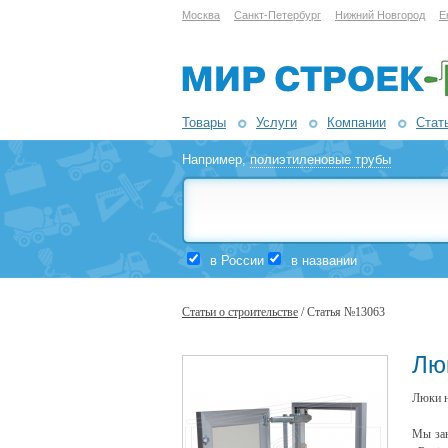
Москва
Санкт-Петербург
Нижний Новгород
Е
Товары
Услуги
Компании
Стат
Например,
полиэтиленовые трубы
в России
в названии
Статьи о строительстве
/ Статья №13063
Лю
Люки н
Мы зан