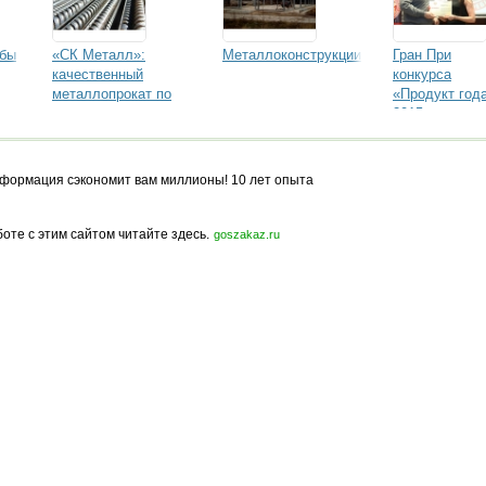
убы
«СК Металл»:
Металлоконструкции
Гран При
качественный
конкурса
металлопрокат по
«Продукт год
минимальным ценам
2015» —
сэндвич-пане
производства
компании
формация сэкономит вам миллионы! 10 лет опыта
«ЭкоПромПан
боте с этим сайтом читайте здесь.
goszakaz.ru
Политика конфиденциальности
Карта сайта