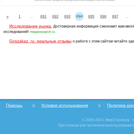
КАТЕГОРИЯ: ВОДОПРОВОД, КАНАЛИЗАЦИЯ, САНТЕХНИКА
«
1
...
691
692
693
694
695
696
697
...
Исследование рынка.
Достоверная информация сэкономит вам милл
исследований!
megaresearch.ru
Goszakaz. ru: реальные отзывы
о работе с этим сайтом читайте зде
Помощь
Условия использования
Политика ко
© 2009-2023, МирСтроек.ру -
При полном или частичном использовании м