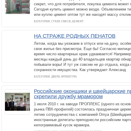
секрет, что для потребителя, покупка цемента может
Сегодня купить цемент можно везде. Объявлением ти
или куплю цемент оптом тут же находят массу отклик
КАТЕГОРИЯ: СУХИЕ СМЕСИ, ЦЕМЕНТ
НА СТРАЖЕ РОДНЫХ ПЕНАТОВ
Летом, когда мы уезжаем в отпуск или на дачу, особ
свое жилье без присмотра. Еще бы! Согласно милице
время число квартирных краж удваивается! Например
месяцы каждый день до 40 владельцев квартир обнар
побывали воры! И тут уж совсем не до отдыха, когда
сохранности имущества. Как утверждает Александ
КАТЕГОРИЯ: ДВЕРИ, ФУРНИТУРА
Российские оконщики и швейцарские 
скрепили дружбу мрамором
1 июля 2010 г. на заводе ПРОПЛЕКС (одного из основ
рынка ПВХ-профилей) состоялась праздничная церем
летию сотрудничества с компанией Omya (Швейцария
иностранные делегаты преподнесли российским парт
килограммовый кусок мрамора.