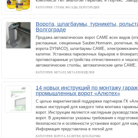
комплекса! Нет аналогов! Пирилакс и Нортекс. Завод
КАТЕГОРИЯ: СТЕНЫ, ФАСАДЫ, ПЕРЕГОРОДКИ
Ворота, шлагбаумы, турникеты, рольст
Волгограде
Продажа автоматических ворот САМЕ всех видов (от
распашные, секционные Sauber,Hormann, ролетные, 
ворота DYNACO), шлагбаумы САМЕ, электромеханиче
калитки. Установка парковочных барьеров и блокират
противотаранные устройства отечественного и чешско
автоматические столбы, автоматические цепи САМЕ
КАТЕГОРИЯ: МЕТАЛЛ, МЕТАЛЛОИЗДЕЛИЯ
14 новых инструкций по монтажу гараж
промышленных ворот «Алютех»
С целью маркетинговой поддержки партнеров ГК «Ал
новых инструкций для каждого типа монтажа гаражн
ворот. Инструкции являются наглядным руководство
ворот. В документах указаны требования к подготовк
безопасности и особенности установки ворот для каж
Информация представлена в легкой для
КАТЕГОРИЯ: ВОРОТА, КАЛИТКИ, ШЛАГБАУМЫ