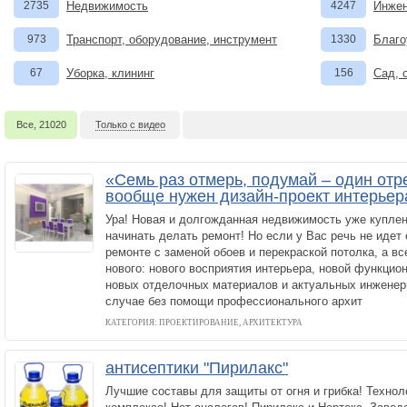
2735
Недвижимость
4247
Инжен
973
Транспорт, оборудование, инструмент
1330
Благо
67
Уборка, клининг
156
Сад, 
Все, 21020
Только с видео
«Семь раз отмерь, подумай – один отр
вообще нужен дизайн-проект интерьер
Ура! Новая и долгожданная недвижимость уже куплен
начинать делать ремонт! Но если у Вас речь не идет
ремонте с заменой обоев и перекраской потолка, а все
нового: нового восприятия интерьера, новой функцио
новых отделочных материалов и актуальных инженер
случае без помощи профессионального архит
КАТЕГОРИЯ: ПРОЕКТИРОВАНИЕ, АРХИТЕКТУРА
антисептики "Пирилакс"
Лучшие составы для защиты от огня и грибка! Технол