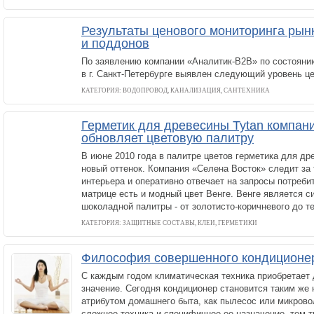
Результаты ценового мониторинга рын
и поддонов
По заявлению компании «Аналитик-B2B» по состоянию
в г. Санкт-Петербурге выявлен следующий уровень це
КАТЕГОРИЯ: ВОДОПРОВОД, КАНАЛИЗАЦИЯ, САНТЕХНИКА
Герметик для древесины Tytan компан
обновляет цветовую палитру
В июне 2010 года в палитре цветов герметика для др
новый оттенок. Компания «Селена Восток» следит за
интерьера и оперативно отвечает на запросы потреби
матрице есть и модный цвет Венге. Венге является 
шоколадной палитры - от золотисто-коричневого до т
КАТЕГОРИЯ: ЗАЩИТНЫЕ СОСТАВЫ, КЛЕИ, ГЕРМЕТИКИ
Философия совершенного кондиционе
С каждым годом климатическая техника приобретает 
значение. Сегодня кондиционер становится таким ж
атрибутом домашнего быта, как пылесос или микрово
сложнее техника и специфичнее ее назначение, тем 