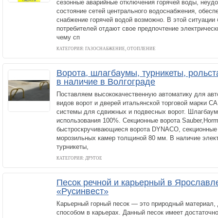
сезонные аварийные отключения горячей воды, неуд
состояние сетей центрального водоснабжения, обесп
снабжение горячей водой возможно. В этой ситуации
потребителей отдают свое предпочтение электрическ
чему сп
КАТЕГОРИЯ: ГАЗОСНАБЖЕНИЕ, ОТОПЛЕНИЕ
Ворота, шлагбаумы, турникеты, рольст
в наличие в Волгограде
Поставляем высококачественную автоматику для авт
видов ворот и дверей итальянской торговой марки С
системы для сдвижных и подвесных ворот. Шлагбау
использования 100%. Секционные ворота Sauber,Horm
быстроскручивающиеся ворота DYNACO, секционные 
морозильных камер толщиной 80 мм. В наличие элек
турникеты,
КАТЕГОРИЯ: ДРУГОЕ
Песок речной и карьерный в Ярославл
«Русинвест»
Карьерный горный песок — это природный материал
способом в карьерах. Данный песок имеет достаточн