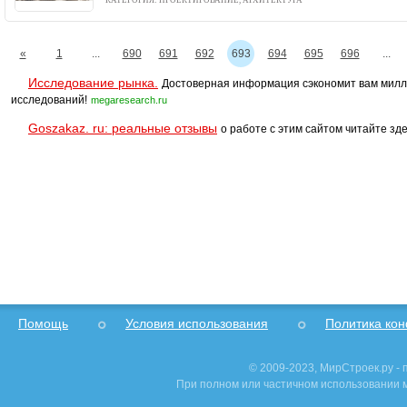
КАТЕГОРИЯ: ПРОЕКТИРОВАНИЕ, АРХИТЕКТУРА
«
1
...
690
691
692
693
694
695
696
...
Исследование рынка.
Достоверная информация сэкономит вам милл
исследований!
megaresearch.ru
Goszakaz. ru: реальные отзывы
о работе с этим сайтом читайте зде
Помощь
Условия использования
Политика ко
© 2009-2023, МирСтроек.ру -
При полном или частичном использовании м