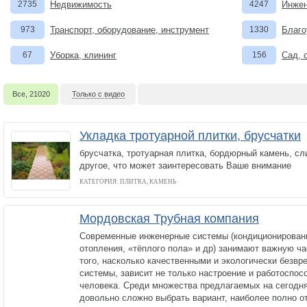
2735
Недвижимость
4247
Инжен
973
Транспорт, оборудование, инструмент
1330
Благо
67
Уборка, клининг
156
Сад, 
Все, 21020
Только с видео
Укладка тротуарной плитки, брусчатки
брусчатка, тротуарная плитка, бордюрный камень, сл
другое, что может заинтересовать Ваше внимание
КАТЕГОРИЯ: ПЛИТКА, КАМЕНЬ
Мордовская Трубная компания
Современные инженерные системы (кондиционирован
отопления, «тёплого пола» и др) занимают важную ча
того, насколько качественными и экологически безвр
системы, зависит не только настроение и работоспосо
человека. Среди множества предлагаемых на сегодня
довольно сложно выбрать вариант, наиболее полно о