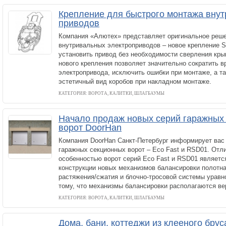
Крепление для быстрого монтажа вну
приводов
Компания «Алютех» представляет оригинальное реш
внутривальных электроприводов – новое крепление S
установить привод без необходимости сверления кр
нового крепления позволяет значительно сократить в
электропривода, исключить ошибки при монтаже, а т
эстетичный вид коробов при накладном монтаже.
КАТЕГОРИЯ: ВОРОТА, КАЛИТКИ, ШЛАГБАУМЫ
Начало продаж новых серий гаражных
ворот DoorHan
Компания DoorHan Санкт-Петербург информирует вас 
гаражных секционных ворот – Eco Fast и RSD01. Отл
особенностью ворот серий Eco Fast и RSD01 являетс
конструкции новых механизмов балансировки полотна
растяжения/сжатия и блочно-тросовой системы урав
тому, что механизмы балансировки располагаются ве
КАТЕГОРИЯ: ВОРОТА, КАЛИТКИ, ШЛАГБАУМЫ
Дома, бани, коттеджи из клееного бруса